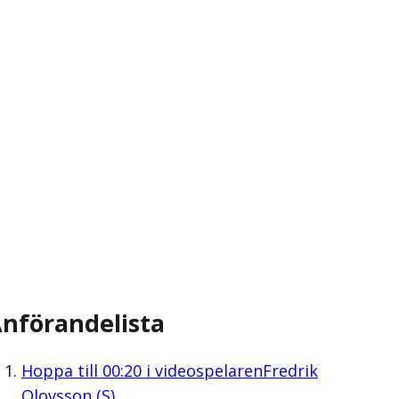
nförandelista
Hoppa till
00:20
i videospelaren
Fredrik
Olovsson (S)