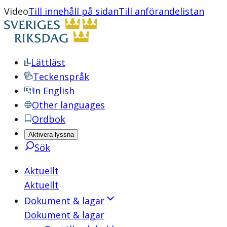
Video
Till innehåll på sidan
Till anförandelistan
Lättläst
Teckenspråk
In English
Other languages
Ordbok
Aktivera lyssna
Sök
Aktuellt
Aktuellt
Dokument & lagar
Dokument & lagar