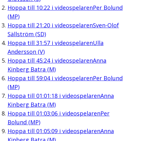
Hoppa till
10:22
i videospelaren
Per Bolund
(MP)
Hoppa till
21:20
i videospelaren
Sven-Olof
Sällström (SD)
Hoppa till
31:57
i videospelaren
Ulla
Andersson (V)
Hoppa till
45:24
i videospelaren
Anna
Kinberg Batra (M)
Hoppa till
59:04
i videospelaren
Per Bolund
(MP)
Hoppa till
01:01:18
i videospelaren
Anna
Kinberg Batra (M)
Hoppa till
01:03:06
i videospelaren
Per
Bolund (MP)
Hoppa till
01:05:09
i videospelaren
Anna
Kinberg Batra (M)