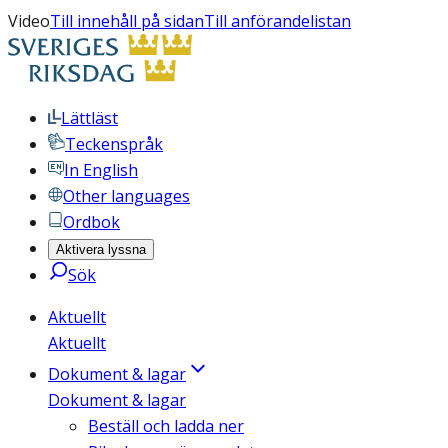
Video
Till innehåll på sidan
Till anförandelistan
Lättläst
Teckenspråk
In English
Other languages
Ordbok
Aktivera lyssna
Sök
Aktuellt
Aktuellt
Dokument & lagar
Dokument & lagar
Beställ och ladda ner