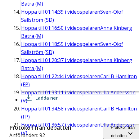
Batra (M)
Hoppa till
01:14:39
i videospelaren
Sven-Olof
Sällström (SD)
Hoppa till
01:16:50
i videospelaren
Anna Kinberg
Batra (M)
Hoppa till
01:18:55
i videospelaren
Sven-Olof
Sällström (SD)
Hoppa till
01:20:37
i videospelaren
Anna Kinberg
Batra (M)
Hoppa till
01:22:44
i videospelaren
Carl B Hamilton
(FP)
Hoppa till
01:33:11
i videospelaren
Ulla Andersson
Ladda ner
(V)
Hoppa till
01:34:58
i videospelaren
Carl B Hamilton
(FP)
Hoppa till
01:36:57
i videospelaren
Ulla Andersson
Protokoll från debatten
Protokoll från
(V)
Anföranden: 92
debatten