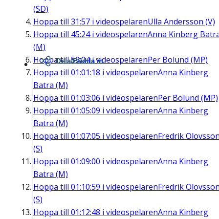
(SD)
Hoppa till
31:57
i videospelaren
Ulla Andersson (V)
Hoppa till
45:24
i videospelaren
Anna Kinberg Batr
(M)
Hoppa till
59:04
i videospelaren
Per Bolund (MP)
Dela/Bädda in
Hoppa till
01:01:18
i videospelaren
Anna Kinberg
Batra (M)
Hoppa till
01:03:06
i videospelaren
Per Bolund (MP)
Hoppa till
01:05:09
i videospelaren
Anna Kinberg
Batra (M)
Hoppa till
01:07:05
i videospelaren
Fredrik Olovsso
(S)
Hoppa till
01:09:00
i videospelaren
Anna Kinberg
Batra (M)
Hoppa till
01:10:59
i videospelaren
Fredrik Olovsso
(S)
Hoppa till
01:12:48
i videospelaren
Anna Kinberg