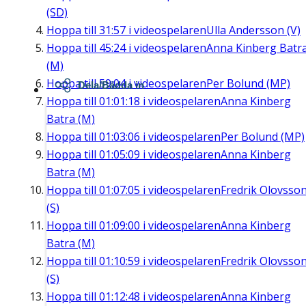
(SD)
Hoppa till
31:57
i videospelaren
Ulla Andersson (V)
Hoppa till
45:24
i videospelaren
Anna Kinberg Batr
(M)
Hoppa till
59:04
i videospelaren
Per Bolund (MP)
Dela/Bädda in
Hoppa till
01:01:18
i videospelaren
Anna Kinberg
Batra (M)
Hoppa till
01:03:06
i videospelaren
Per Bolund (MP)
Hoppa till
01:05:09
i videospelaren
Anna Kinberg
Batra (M)
Hoppa till
01:07:05
i videospelaren
Fredrik Olovsso
(S)
Hoppa till
01:09:00
i videospelaren
Anna Kinberg
Batra (M)
Hoppa till
01:10:59
i videospelaren
Fredrik Olovsso
(S)
Hoppa till
01:12:48
i videospelaren
Anna Kinberg