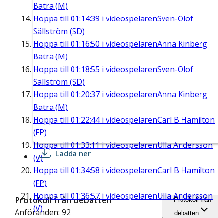
Batra (M)
Hoppa till
01:14:39
i videospelaren
Sven-Olof
Sällström (SD)
Hoppa till
01:16:50
i videospelaren
Anna Kinberg
Batra (M)
Hoppa till
01:18:55
i videospelaren
Sven-Olof
Sällström (SD)
Hoppa till
01:20:37
i videospelaren
Anna Kinberg
Batra (M)
Hoppa till
01:22:44
i videospelaren
Carl B Hamilton
(FP)
Hoppa till
01:33:11
i videospelaren
Ulla Andersson
Ladda ner
(V)
Hoppa till
01:34:58
i videospelaren
Carl B Hamilton
(FP)
Hoppa till
01:36:57
i videospelaren
Ulla Andersson
Protokoll från debatten
Protokoll från
(V)
Anföranden: 92
debatten