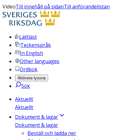
Video
Till innehåll på sidan
Till anförandelistan
Lättläst
Teckenspråk
In English
Other languages
Ordbok
Aktivera lyssna
Sök
Aktuellt
Aktuellt
Dokument & lagar
Dokument & lagar
Beställ och ladda ner