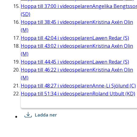
Hoppa till
37:00
i videospelaren
Angelika Bengtsso
(SD)
Hoppa till
38:45
i videospelaren
Kristina Axén Olin
(M)
Hoppa till
42:04
i videospelaren
Lawen Redar (S)
Hoppa till
43:02
i videospelaren
Kristina Axén Olin
(M)
Hoppa till
44:45
i videospelaren
Lawen Redar (S)
Hoppa till
46:22
i videospelaren
Kristina Axén Olin
(M)
Hoppa till
48:27
i videospelaren
Anne-Li Sjölund (C)
Hoppa till
51:34
i videospelaren
Roland Utbult (KD)
Ladda ner