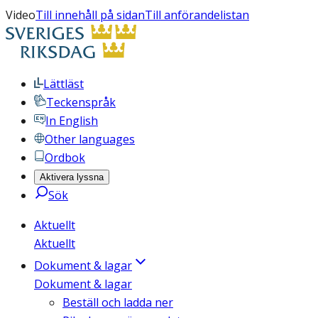
Video
Till innehåll på sidan
Till anförandelistan
Lättläst
Teckenspråk
In English
Other languages
Ordbok
Aktivera lyssna
Sök
Aktuellt
Aktuellt
Dokument & lagar
Dokument & lagar
Beställ och ladda ner