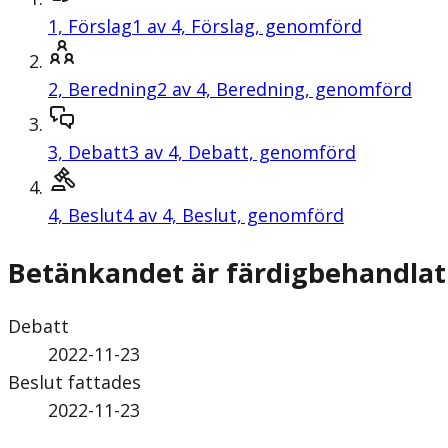
1,
Förslag
1 av 4, Förslag, genomförd
2,
Beredning
2 av 4, Beredning, genomförd
3,
Debatt
3 av 4, Debatt, genomförd
4,
Beslut
4 av 4, Beslut, genomförd
Betänkandet är färdigbehandlat
Debatt
2022-11-23
Beslut fattades
2022-11-23