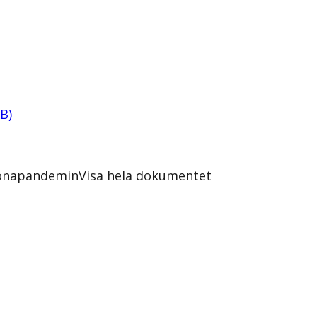
KB
)
oronapandemin
Visa hela dokumentet