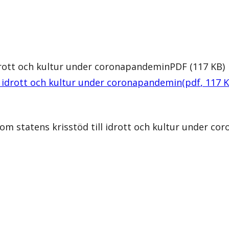
idrott och kultur under coronapandemin
PDF
(
117
KB
)
ll idrott och kultur under coronapandemin
(
pdf
,
117
om statens krisstöd till idrott och kultur under c