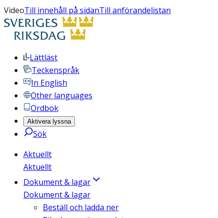
Video
Till innehåll på sidan
Till anförandelistan
Lättläst
Teckenspråk
In English
Other languages
Ordbok
Aktivera lyssna
Sök
Aktuellt
Aktuellt
Dokument & lagar
Dokument & lagar
Beställ och ladda ner