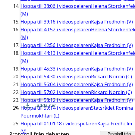
Hoppa till
38:06
i videospelaren
Helena Storckenfel
(M)
Hoppa till
39:16
i videospelaren
Kajsa Fredholm (V)
Hoppa till
40:52
i videospelaren
Helena Storckenfel
(M)
Hoppa till
42:56
i videospelaren
Kajsa Fredholm (V)
Hoppa till
44:13
i videospelaren
Helena Storckenfel
(M)
Hoppa till
45:33
i videospelaren
Kajsa Fredholm (V)
Hoppa till
54:30
i videospelaren
Rickard Nordin (C)
Hoppa till
56:04
i videospelaren
Kajsa Fredholm (V)
Hoppa till
57:02
i videospelaren
Rickard Nordin (C)
Hoppa till
58:12
i videospelaren
Kajsa Fredholm (V)
Ladda ner
Hoppa till
59:14
i videospelaren
Statsrådet Romina
Pourmokhtari (L)
Hoppa till
01:01:18
i videospelaren
Kajsa Fredholm
(V)
Protokoll från debatten
Protokoll från