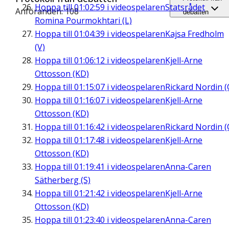
Hoppa till
01:02:59
i videospelaren
Statsrådet
Anföranden: 108
debatten
Romina Pourmokhtari (L)
Hoppa till
01:04:39
i videospelaren
Kajsa Fredholm
(V)
Hoppa till
01:06:12
i videospelaren
Kjell-Arne
Ottosson (KD)
Hoppa till
01:15:07
i videospelaren
Rickard Nordin (
Hoppa till
01:16:07
i videospelaren
Kjell-Arne
Ottosson (KD)
Hoppa till
01:16:42
i videospelaren
Rickard Nordin (
Hoppa till
01:17:48
i videospelaren
Kjell-Arne
Ottosson (KD)
Hoppa till
01:19:41
i videospelaren
Anna-Caren
Sätherberg (S)
Hoppa till
01:21:42
i videospelaren
Kjell-Arne
Ottosson (KD)
Hoppa till
01:23:40
i videospelaren
Anna-Caren