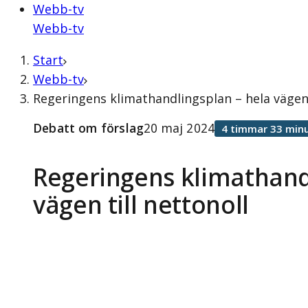
Webb-tv
Webb-tv
Start
Webb-tv
Regeringens klimathandlingsplan – hela vägen 
Debatt om förslag
20 maj 2024
4 timmar 33 minu
Regeringens klimathand
vägen till nettonoll