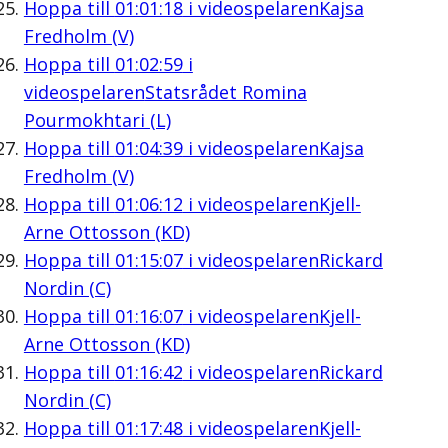
Hoppa till
01:01:18
i videospelaren
Kajsa
Fredholm (V)
Hoppa till
01:02:59
i
videospelaren
Statsrådet Romina
Pourmokhtari (L)
Hoppa till
01:04:39
i videospelaren
Kajsa
Fredholm (V)
Hoppa till
01:06:12
i videospelaren
Kjell-
Arne Ottosson (KD)
Hoppa till
01:15:07
i videospelaren
Rickard
Nordin (C)
Hoppa till
01:16:07
i videospelaren
Kjell-
Arne Ottosson (KD)
Hoppa till
01:16:42
i videospelaren
Rickard
Nordin (C)
Hoppa till
01:17:48
i videospelaren
Kjell-