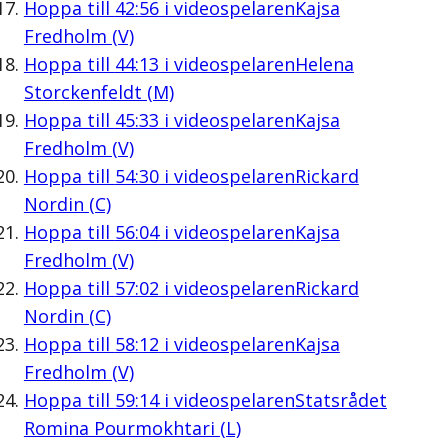
Hoppa till
42:56
i videospelaren
Kajsa
Fredholm (V)
Hoppa till
44:13
i videospelaren
Helena
Storckenfeldt (M)
Hoppa till
45:33
i videospelaren
Kajsa
Fredholm (V)
Hoppa till
54:30
i videospelaren
Rickard
Nordin (C)
Hoppa till
56:04
i videospelaren
Kajsa
Fredholm (V)
Hoppa till
57:02
i videospelaren
Rickard
Nordin (C)
Hoppa till
58:12
i videospelaren
Kajsa
Fredholm (V)
Hoppa till
59:14
i videospelaren
Statsrådet
Romina Pourmokhtari (L)