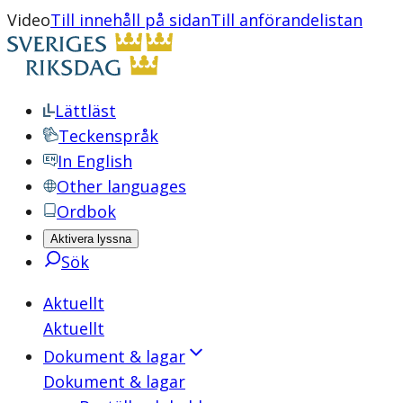
Video
Till innehåll på sidan
Till anförandelistan
Lättläst
Teckenspråk
In English
Other languages
Ordbok
Aktivera lyssna
Sök
Aktuellt
Aktuellt
Dokument & lagar
Dokument & lagar