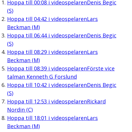
Hoppa till
00:08
i videospelaren
Denis Begic
(S)
Hoppa till
04:42
i videospelaren
Lars
Beckman (M)
Hoppa till
06:44
i videospelaren
Denis Begic
(S)
Hoppa till
08:29
i videospelaren
Lars
Beckman (M)
Hoppa till
08:39
i videospelaren
Förste vice
talman Kenneth G Forslund
Hoppa till
10:42
i videospelaren
Denis Begic
(S)
Hoppa till
12:53
i videospelaren
Rickard
Nordin (C)
Hoppa till
18:01
i videospelaren
Lars
Beckman (M)