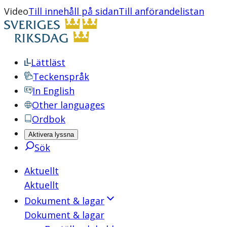
Video
Till innehåll på sidan
Till anförandelistan
Lättläst
Teckenspråk
In English
Other languages
Ordbok
Aktivera lyssna
Sök
Aktuellt
Aktuellt
Dokument & lagar
Dokument & lagar