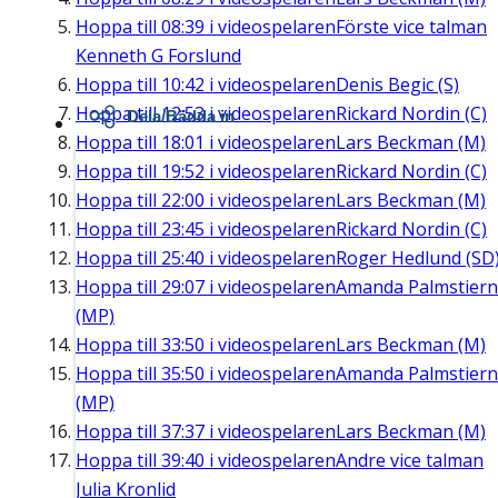
Hoppa till
08:39
i videospelaren
Förste vice talman
Kenneth G Forslund
Hoppa till
10:42
i videospelaren
Denis Begic (S)
Hoppa till
12:53
i videospelaren
Rickard Nordin (C)
Dela/Bädda in
Hoppa till
18:01
i videospelaren
Lars Beckman (M)
Hoppa till
19:52
i videospelaren
Rickard Nordin (C)
Hoppa till
22:00
i videospelaren
Lars Beckman (M)
Hoppa till
23:45
i videospelaren
Rickard Nordin (C)
Hoppa till
25:40
i videospelaren
Roger Hedlund (SD
Hoppa till
29:07
i videospelaren
Amanda Palmstier
(MP)
Hoppa till
33:50
i videospelaren
Lars Beckman (M)
Hoppa till
35:50
i videospelaren
Amanda Palmstier
(MP)
Hoppa till
37:37
i videospelaren
Lars Beckman (M)
Hoppa till
39:40
i videospelaren
Andre vice talman
Julia Kronlid