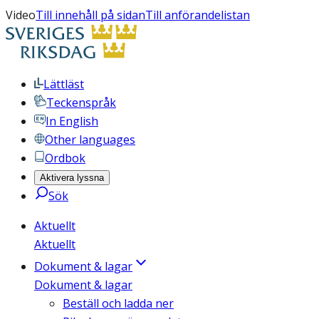
Video
Till innehåll på sidan
Till anförandelistan
Lättläst
Teckenspråk
In English
Other languages
Ordbok
Aktivera lyssna
Sök
Aktuellt
Aktuellt
Dokument & lagar
Dokument & lagar
Beställ och ladda ner