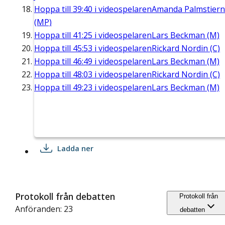
Hoppa till
39:40
i videospelaren
Amanda Palmstier
(MP)
Hoppa till
41:25
i videospelaren
Lars Beckman (M)
Hoppa till
45:53
i videospelaren
Rickard Nordin (C)
Hoppa till
46:49
i videospelaren
Lars Beckman (M)
Hoppa till
48:03
i videospelaren
Rickard Nordin (C)
Hoppa till
49:23
i videospelaren
Lars Beckman (M)
Ladda ner
Protokoll från debatten
Protokoll från
Anföranden: 23
debatten