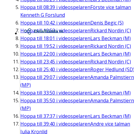
Hoppa till
08:39
i videospelaren
Förste vice talman
Kenneth G Forslund
Hoppa till
10:42
i videospelaren
Denis Begic (S)
Hoppa till
12:53
i videospelaren
Rickard Nordin (C)
Dela/Bädda in
Hoppa till
18:01
i videospelaren
Lars Beckman (M)
Hoppa till
19:52
i videospelaren
Rickard Nordin (C)
Hoppa till
22:00
i videospelaren
Lars Beckman (M)
Hoppa till
23:45
i videospelaren
Rickard Nordin (C)
Hoppa till
25:40
i videospelaren
Roger Hedlund (SD
Hoppa till
29:07
i videospelaren
Amanda Palmstier
(MP)
Hoppa till
33:50
i videospelaren
Lars Beckman (M)
Hoppa till
35:50
i videospelaren
Amanda Palmstier
(MP)
Hoppa till
37:37
i videospelaren
Lars Beckman (M)
Hoppa till
39:40
i videospelaren
Andre vice talman
Julia Kronlid