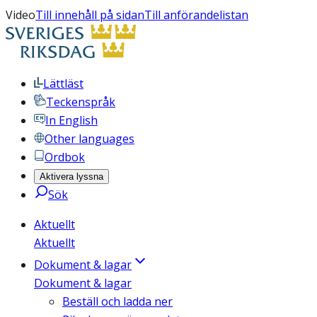
Video
Till innehåll på sidan
Till anförandelistan
Lättläst
Teckenspråk
In English
Other languages
Ordbok
Aktivera lyssna
Sök
Aktuellt
Aktuellt
Dokument & lagar
Dokument & lagar
Beställ och ladda ner