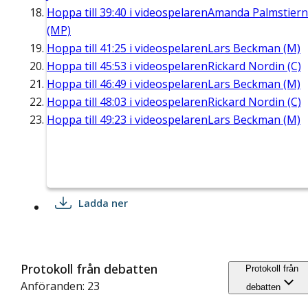
Hoppa till
39:40
i videospelaren
Amanda Palmstier
(MP)
Hoppa till
41:25
i videospelaren
Lars Beckman (M)
Hoppa till
45:53
i videospelaren
Rickard Nordin (C)
Hoppa till
46:49
i videospelaren
Lars Beckman (M)
Hoppa till
48:03
i videospelaren
Rickard Nordin (C)
Hoppa till
49:23
i videospelaren
Lars Beckman (M)
Ladda ner
Protokoll från debatten
Protokoll från
Anföranden: 23
debatten