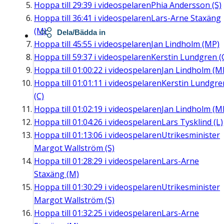
Hoppa till
29:39
i videospelaren
Phia Andersson (S)
Hoppa till
36:41
i videospelaren
Lars-Arne Staxäng
(M)
Dela/Bädda in
Hoppa till
45:55
i videospelaren
Jan Lindholm (MP)
Hoppa till
59:37
i videospelaren
Kerstin Lundgren (
Hoppa till
01:00:22
i videospelaren
Jan Lindholm (M
Hoppa till
01:01:11
i videospelaren
Kerstin Lundgre
(C)
Hoppa till
01:02:19
i videospelaren
Jan Lindholm (M
Hoppa till
01:04:26
i videospelaren
Lars Tysklind (L)
Hoppa till
01:13:06
i videospelaren
Utrikesminister
Margot Wallström (S)
Hoppa till
01:28:29
i videospelaren
Lars-Arne
Staxäng (M)
Hoppa till
01:30:29
i videospelaren
Utrikesminister
Margot Wallström (S)
Hoppa till
01:32:25
i videospelaren
Lars-Arne