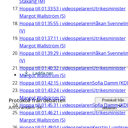
Staxäng (M)
Hoppa till
01:33:53
i videospelaren
Utrikesminister
Margot Wallström (S)
Hoppa till
01:35:55
i videospelaren
Håkan Svenneli
(V)
Hoppa till
01:37:11
i videospelaren
Utrikesminister
Margot Wallström (S)
Hoppa till
01:39:29
i videospelaren
Håkan Svenneli
(V)
Hoppa till
01:40:32
i videospelaren
Utrikesminister
Ladda ner
Margot Wallström (S)
Hoppa till
01:42:15
i videospelaren
Sofia Damm (KD
Hoppa till
01:43:24
i videospelaren
Utrikesminister
Margot Wallström (S)
Protokoll från debatten
Protokoll från
Hoppa till
01:45:31
i videospelaren
Sofia Damm (KD
Anföranden: 34
debatten
Hoppa till
01:46:21
i videospelaren
Utrikesminister
Margot Wallström (S)
Hoppa till
01:48:04
i videospelaren
Kerstin Lundgre