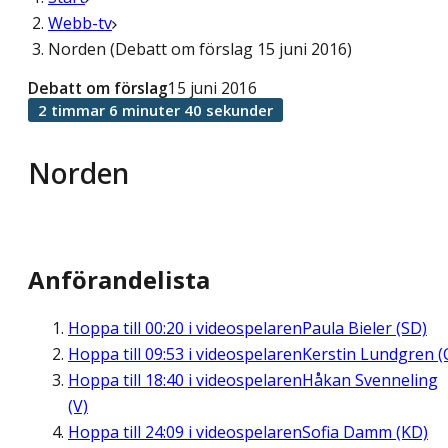
Webb-tv
Norden (Debatt om förslag 15 juni 2016)
Debatt om förslag
15 juni 2016
2 timmar 6 minuter 40 sekunder
Norden
Anförandelista
Hoppa till
00:20
i videospelaren
Paula Bieler (SD)
Hoppa till
09:53
i videospelaren
Kerstin Lundgren (
Hoppa till
18:40
i videospelaren
Håkan Svenneling
(V)
Hoppa till
24:09
i videospelaren
Sofia Damm (KD)