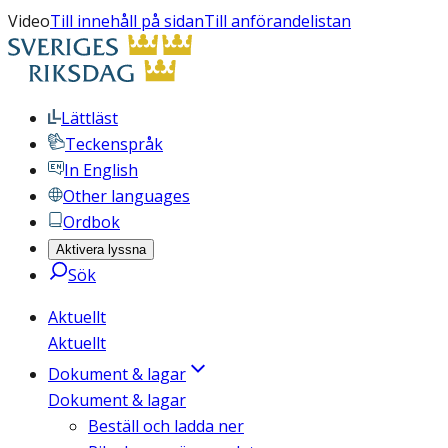
Video
Till innehåll på sidan
Till anförandelistan
Lättläst
Teckenspråk
In English
Other languages
Ordbok
Aktivera lyssna
Sök
Aktuellt
Aktuellt
Dokument & lagar
Dokument & lagar
Beställ och ladda ner