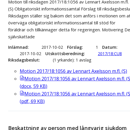
Motion till riksdagen 2017/18:1056 av Lennart Axelsson m.fl.
(S) Obligatoriskt informationssamtal Förslag till riksdagsbeslu
Riksdagen ställer sig bakom det som anförs i motionen om a
överväga obligatoriskt informationssamtal till stöd för
föräldrar och tillkännager detta för regeringen. Motivering D
självskattade
Inlämnad
2017-10-02
Förslag
1
Datum
2017-10-02
Utskottsberedning
2017/18:CU8
Riksdagsbeslut
(1 yrkande): 1 avslag
Motion 2017/18:1056 av Lennart Axelsson m.fl. (S)
Motion 2017/18:1056 av Lennart Axelsson m.fl. (S
(
docx
,
59
KB
)
Motion 2017/18:1056 av Lennart Axelsson m.fl. (S
(
pdf
,
69
KB
)
Beskattning av person med långvarig sjukdom