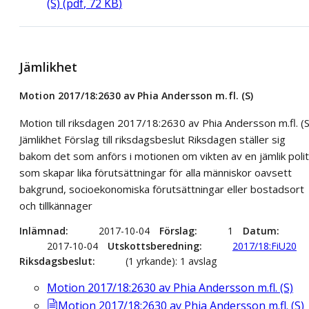
(S)
(
pdf
,
72
KB
)
Jämlikhet
Motion 2017/18:2630 av Phia Andersson m.fl. (S)
Motion till riksdagen 2017/18:2630 av Phia Andersson m.fl. (S
Jämlikhet Förslag till riksdagsbeslut Riksdagen ställer sig
bakom det som anförs i motionen om vikten av en jämlik polit
som skapar lika förutsättningar för alla människor oavsett
bakgrund, socioekonomiska förutsättningar eller bostadsort
och tillkännager
Inlämnad
2017-10-04
Förslag
1
Datum
2017-10-04
Utskottsberedning
2017/18:FiU20
Riksdagsbeslut
(1 yrkande): 1 avslag
Motion 2017/18:2630 av Phia Andersson m.fl. (S)
Motion 2017/18:2630 av Phia Andersson m.fl. (S)