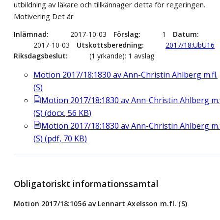
utbildning av läkare och tillkännager detta för regeringen.
Motivering Det är
Inlämnad
2017-10-03
Förslag
1
Datum
2017-10-03
Utskottsberedning
2017/18:UbU16
Riksdagsbeslut
(1 yrkande): 1 avslag
Motion 2017/18:1830 av Ann-Christin Ahlberg m.fl.
(S)
Motion 2017/18:1830 av Ann-Christin Ahlberg m.f
(S)
(
docx
,
56
KB
)
Motion 2017/18:1830 av Ann-Christin Ahlberg m.f
(S)
(
pdf
,
70
KB
)
Obligatoriskt informationssamtal
Motion 2017/18:1056 av Lennart Axelsson m.fl. (S)