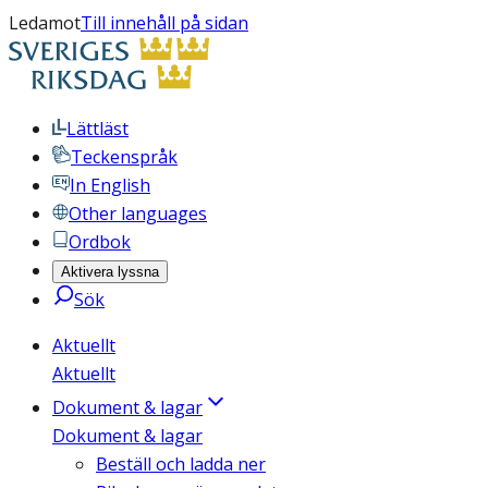
Ledamot
Till innehåll på sidan
Lättläst
Teckenspråk
In English
Other languages
Ordbok
Aktivera lyssna
Sök
Aktuellt
Aktuellt
Dokument & lagar
Dokument & lagar
Beställ och ladda ner