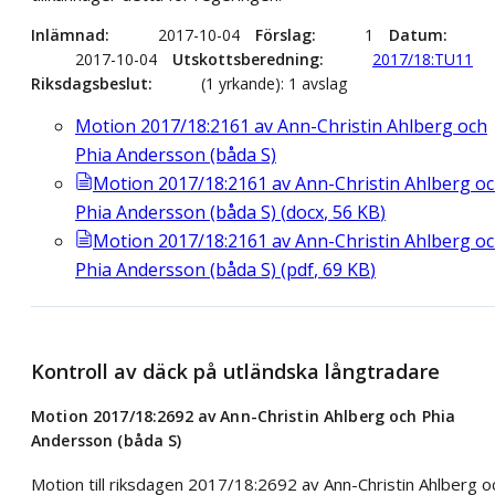
Inlämnad
2017-10-04
Förslag
1
Datum
2017-10-04
Utskottsberedning
2017/18:TU11
Riksdagsbeslut
(1 yrkande): 1 avslag
Motion 2017/18:2161 av Ann-Christin Ahlberg och
Phia Andersson (båda S)
Motion 2017/18:2161 av Ann-Christin Ahlberg o
Phia Andersson (båda S)
(
docx
,
56
KB
)
Motion 2017/18:2161 av Ann-Christin Ahlberg o
Phia Andersson (båda S)
(
pdf
,
69
KB
)
Kontroll av däck på utländska långtradare
Motion 2017/18:2692 av Ann-Christin Ahlberg och Phia
Andersson (båda S)
Motion till riksdagen 2017/18:2692 av Ann-Christin Ahlberg o