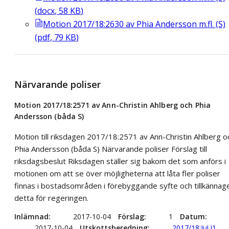
(
docx
,
58
KB
)
Motion 2017/18:2630 av Phia Andersson m.fl. (S)
(
pdf
,
79
KB
)
Närvarande poliser
Motion 2017/18:2571 av Ann-Christin Ahlberg och Phia
Andersson (båda S)
Motion till riksdagen 2017/18:2571 av Ann-Christin Ahlberg o
Phia Andersson (båda S) Närvarande poliser Förslag till
riksdagsbeslut Riksdagen ställer sig bakom det som anförs i
motionen om att se över möjligheterna att låta fler poliser
finnas i bostadsområden i förebyggande syfte och tillkännag
detta för regeringen.
Inlämnad
2017-10-04
Förslag
1
Datum
2017-10-04
Utskottsberedning
2017/18:JuU1