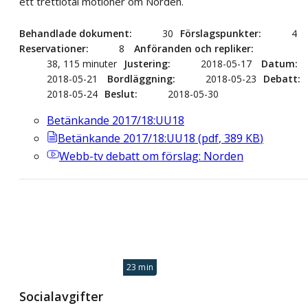
ett trettiotal motioner om Norden.
Behandlade dokument
30
Förslagspunkter
4
Reservationer
8
Anföranden och repliker
38, 115 minuter
Justering
2018-05-17
Datum
2018-05-21
Bordläggning
2018-05-23
Debatt
2018-05-24
Beslut
2018-05-30
Betänkande 2017/18:UU18
Betänkande 2017/18:UU18
(
pdf
,
389
KB
)
Webb-tv
debatt om förslag: Norden
23 min
Socialavgifter