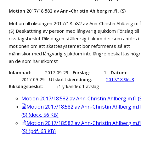
Motion 2017/18:582 av Ann-Christin Ahlberg m.fl. (S)
Motion till riksdagen 2017/18:582 av Ann-Christin Ahlberg m.f
(S) Beskattning av person med långvarig sjukdom Förslag till
riksdagsbeslut Riksdagen ställer sig bakom det som anförs i
motionen om att skattesystemet bör reformeras så att
människor med långvarig sjukdom inte längre beskattas hög
än de som har inkomst
Inlämnad
2017-09-29
Förslag
1
Datum
2017-09-29
Utskottsberedning
2017/18:SkU8
Riksdagsbeslut
(1 yrkande): 1 avslag
Motion 2017/18:582 av Ann-Christin Ahlberg m.fl. (
Motion 2017/18:582 av Ann-Christin Ahlberg m.fl
(S)
(
docx
,
56
KB
)
Motion 2017/18:582 av Ann-Christin Ahlberg m.fl
(S)
(
pdf
,
63
KB
)