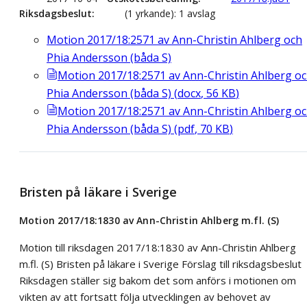
Riksdagsbeslut
(1 yrkande): 1 avslag
Motion 2017/18:2571 av Ann-Christin Ahlberg och
Phia Andersson (båda S)
Motion 2017/18:2571 av Ann-Christin Ahlberg o
Phia Andersson (båda S)
(
docx
,
56
KB
)
Motion 2017/18:2571 av Ann-Christin Ahlberg o
Phia Andersson (båda S)
(
pdf
,
70
KB
)
Bristen på läkare i Sverige
Motion 2017/18:1830 av Ann-Christin Ahlberg m.fl. (S)
Motion till riksdagen 2017/18:1830 av Ann-Christin Ahlberg
m.fl. (S) Bristen på läkare i Sverige Förslag till riksdagsbeslut
Riksdagen ställer sig bakom det som anförs i motionen om
vikten av att fortsatt följa utvecklingen av behovet av