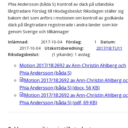
Phia Andersson (båda S) Kontroll av däck på utländska
långtradare Förslag till riksdagsbeslut Riksdagen ställer sig
bakom det som anförs i motionen om kontroll av godkända
däck på långtradare registrerade i andra länder som kör
genom Sverige och tillkännager
Inlämnad
2017-10-04
Förslag
1
Datum
2017-10-04
Utskottsberedning
2017/18:TU11
Riksdagsbeslut
(1 yrkande): 1 avslag
Motion 2017/18:2692 av Ann-Christin Ahlberg och
Phia Andersson (båda S)
Motion 2017/18:2692 av Ann-Christin Ahlberg o
Phia Andersson (båda S)
(
docx
,
56
KB
)
Motion 2017/18:2692 av Ann-Christin Ahlberg o
Phia Andersson (båda S)
(
pdf
,
69
KB
)