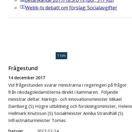
Betänkande 2017/18:SfU19
(
pdf
,
317
KB
)
Webb-tv
debatt om förslag: Socialavgifter
1 tim
Frågestund
14 december 2017
Vid frågestunden svarar ministrarna i regeringen på frågor
från riksdagsledamöterna direkt i kammaren. Följande
ministrar deltar: Närings- och innovationsminister Mikael
Damberg (S) Högre utbildning och forskningsminister, Helen
Hellmark Knutsson (S) Socialminister Annika Strandhäll (S)
Infrastrukturminister Tomas
Datum
2017-12-14