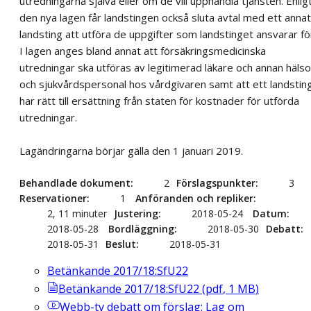
utredningarna själva eller om de vill upphandla tjänsten. Enlig
den nya lagen får landstingen också sluta avtal med ett annat
landsting att utföra de uppgifter som landstinget ansvarar fö
I lagen anges bland annat att försäkringsmedicinska
utredningar ska utföras av legitimerad läkare och annan hälso
och sjukvårdspersonal hos vårdgivaren samt att ett landstin
har rätt till ersättning från staten för kostnader för utförda
utredningar.
Lagändringarna börjar gälla den 1 januari 2019.
Behandlade dokument
2
Förslagspunkter
3
Reservationer
1
Anföranden och repliker
2, 11 minuter
Justering
2018-05-24
Datum
2018-05-28
Bordläggning
2018-05-30
Debatt
2018-05-31
Beslut
2018-05-31
Betänkande 2017/18:SfU22
Betänkande 2017/18:SfU22
(
pdf
,
1
MB
)
Webb-tv
debatt om förslag: Lag om