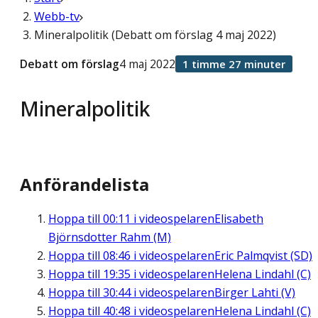
Webb-tv
Mineralpolitik (Debatt om förslag 4 maj 2022)
Debatt om förslag
4 maj 2022
1 timme 27 minuter
Mineralpolitik
Anförandelista
Hoppa till
00:11
i videospelaren
Elisabeth
Björnsdotter Rahm (M)
Hoppa till
08:46
i videospelaren
Eric Palmqvist (SD)
Hoppa till
19:35
i videospelaren
Helena Lindahl (C)
Hoppa till
30:44
i videospelaren
Birger Lahti (V)
Hoppa till
40:48
i videospelaren
Helena Lindahl (C)