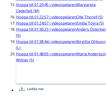
Hoppa till
01:20:45
i videospelaren
Margareta
Cederfelt (M)
Hoppa till
01:22:57
i videospelaren
Olle Thorell (S)
Hoppa till
01:24:07
i videospelaren
Emilia Töyrä (S)
Hoppa till
01:30:23
i videospelaren
Anders Österbe
(S)
Hoppa till
01:38:44
i videospelaren
Birgitta Ohlsson
(L)
Hoppa till
01:48:05
i videospelaren
Maria Andersso
Willner (S)
Ladda ner