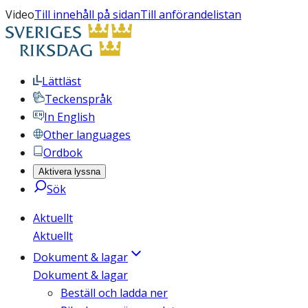
Video
Till innehåll på sidan
Till anförandelistan
Lättläst
Teckenspråk
In English
Other languages
Ordbok
Aktivera lyssna
Sök
Aktuellt
Aktuellt
Dokument & lagar
Dokument & lagar
Beställ och ladda ner