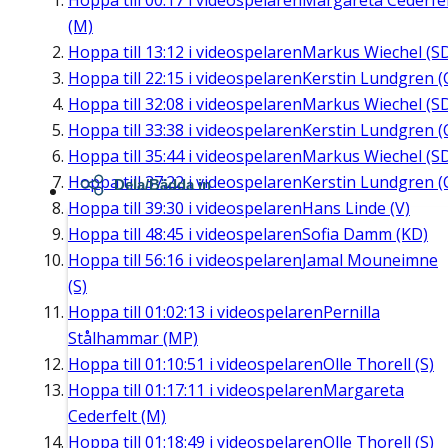
Hoppa till
00:17
i videospelaren
Margareta Cederfel
(M)
Hoppa till
13:12
i videospelaren
Markus Wiechel (S
Hoppa till
22:15
i videospelaren
Kerstin Lundgren (
Hoppa till
32:08
i videospelaren
Markus Wiechel (S
Hoppa till
33:38
i videospelaren
Kerstin Lundgren (
Hoppa till
35:44
i videospelaren
Markus Wiechel (S
Hoppa till
37:22
i videospelaren
Kerstin Lundgren (
Dela/Bädda in
Hoppa till
39:30
i videospelaren
Hans Linde (V)
Hoppa till
48:45
i videospelaren
Sofia Damm (KD)
Hoppa till
56:16
i videospelaren
Jamal Mouneimne
(S)
Hoppa till
01:02:13
i videospelaren
Pernilla
Stålhammar (MP)
Hoppa till
01:10:51
i videospelaren
Olle Thorell (S)
Hoppa till
01:17:11
i videospelaren
Margareta
Cederfelt (M)
Hoppa till
01:18:49
i videospelaren
Olle Thorell (S)