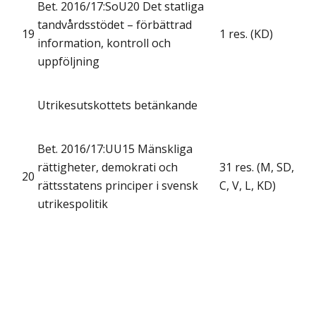
Bet. 2016/17:SoU20 Det statliga
tandvårdsstödet – förbättrad
19
1 res. (KD)
information, kontroll och
uppföljning
Utrikesutskottets betänkande
Bet. 2016/17:UU15 Mänskliga
rättigheter, demokrati och
31 res. (M, SD,
20
rättsstatens principer i svensk
C, V, L, KD)
utrikespolitik