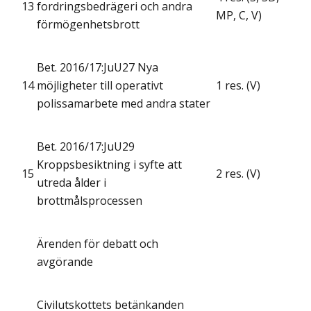
13
fordringsbedrägeri och andra
MP, C, V)
förmögenhetsbrott
Bet. 2016/17:JuU27 Nya
14
möjligheter till operativt
1 res. (V)
polissamarbete med andra stater
Bet. 2016/17:JuU29
Kroppsbesiktning i syfte att
15
2 res. (V)
utreda ålder i
brottmålsprocessen
Ärenden för debatt och
avgörande
Civilutskottets betänkanden