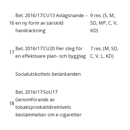
Bet. 2016/17:CU13 Avlägsnande –
9 res. (S, M,
16
en ny form av särskild
SD, MP, C, V,
handräckning
KD)
Bet. 2016/17:CU20 Fler steg för
7 res. (M, SD,
17
en effektivare plan- och bygglag
C, V, L, KD)
Socialutskottets betänkanden
Bet. 2016/17:SoU17
Genomförande av
18
tobaksproduktdirektivets
bestämmelser om e-cigaretter