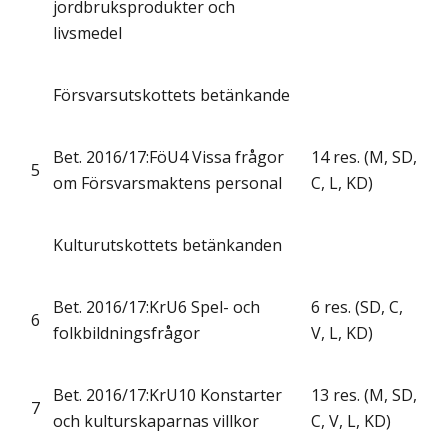
jordbruksprodukter och
livsmedel
Försvarsutskottets betänkande
Bet. 2016/17:FöU4 Vissa frågor
14 res. (M, SD,
5
om Försvarsmaktens personal
C, L, KD)
Kulturutskottets betänkanden
Bet. 2016/17:KrU6 Spel- och
6 res. (SD, C,
6
folkbildningsfrågor
V, L, KD)
Bet. 2016/17:KrU10 Konstarter
13 res. (M, SD,
7
och kulturskaparnas villkor
C, V, L, KD)