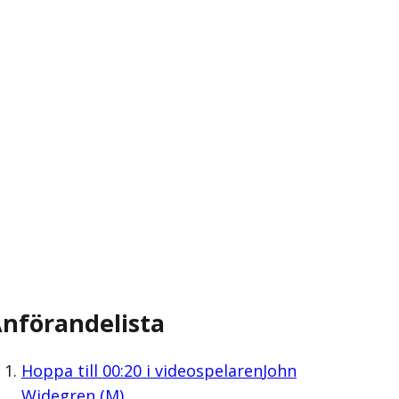
nförandelista
Hoppa till
00:20
i videospelaren
John
Widegren (M)