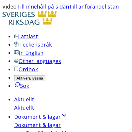
Video
Till innehåll på sidan
Till anförandelistan
Lättläst
Teckenspråk
In English
Other languages
Ordbok
Aktivera lyssna
Sök
Aktuellt
Aktuellt
Dokument & lagar
Dokument & lagar