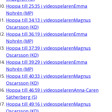
Hoppa till
25:35
i videospelaren
Emma
Nohrén (MP)
Hoppa till
34:13
i videospelaren
Magnus
Oscarsson (KD)
Hoppa till
36:19
i videospelaren
Emma
Nohrén (MP)
Hoppa till
37:39
i videospelaren
Magnus
Oscarsson (KD)
Hoppa till
39:29
i videospelaren
Emma
Nohrén (MP)
Hoppa till
40:33
i videospelaren
Magnus
Oscarsson (KD)
Hoppa till
46:59
i videospelaren
Anna-Caren
Sätherberg (S)
Hoppa till
49:16
i videospelaren
Magnus
Oscarsson (KD)