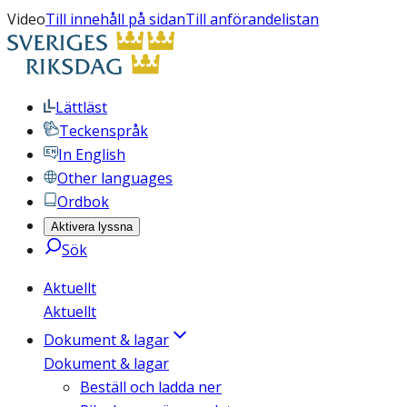
Video
Till innehåll på sidan
Till anförandelistan
Lättläst
Teckenspråk
In English
Other languages
Ordbok
Aktivera lyssna
Sök
Aktuellt
Aktuellt
Dokument & lagar
Dokument & lagar
Beställ och ladda ner