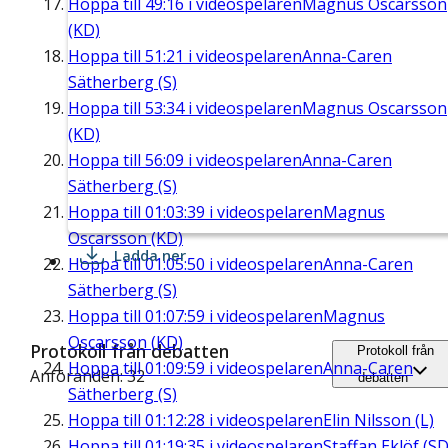
Hoppa till
49:16
i videospelaren
Magnus Oscarsson
(KD)
Hoppa till
51:21
i videospelaren
Anna-Caren
Sätherberg (S)
Hoppa till
53:34
i videospelaren
Magnus Oscarsson
(KD)
Hoppa till
56:09
i videospelaren
Anna-Caren
Sätherberg (S)
Hoppa till
01:03:39
i videospelaren
Magnus
Oscarsson (KD)
Ladda ner
Hoppa till
01:05:50
i videospelaren
Anna-Caren
Sätherberg (S)
Hoppa till
01:07:59
i videospelaren
Magnus
Oscarsson (KD)
Protokoll från debatten
Protokoll från
Hoppa till
01:09:59
i videospelaren
Anna-Caren
Anföranden: 32
debatten
Sätherberg (S)
Hoppa till
01:12:28
i videospelaren
Elin Nilsson (L)
Hoppa till
01:19:35
i videospelaren
Staffan Eklöf (SD