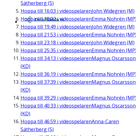
Sätherberg (S)
Hoppa till
16:03
i videospelaren
John Widegren (M)
Hoppa till
18:02
i videospelaren
Emma Nohrén (MP
Dela/Bädda in
Hoppa till
19:49
i videospelaren
John Widegren (M)
Hoppa till
21:53
i videospelaren
Emma Nohrén (MP
Hoppa till
23:18
i videospelaren
John Widegren (M)
Hoppa till
25:35
i videospelaren
Emma Nohrén (MP
Hoppa till
34:13
i videospelaren
Magnus Oscarsson
(KD)
Hoppa till
36:19
i videospelaren
Emma Nohrén (MP
Hoppa till
37:39
i videospelaren
Magnus Oscarsson
(KD)
Hoppa till
39:29
i videospelaren
Emma Nohrén (MP
Hoppa till
40:33
i videospelaren
Magnus Oscarsson
(KD)
Hoppa till
46:59
i videospelaren
Anna-Caren
Sätherberg (S)