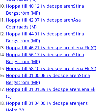
Hoppa till
40:12
i videospelaren
Stina
Bergström (MP)
Hoppa till
42:07
i videospelaren
Åsa
Coenraads (M)
Hoppa till
44:01
i videospelaren
Stina
Bergström (MP)
Hoppa till
46:21
i videospelaren
Lena Ek (C)
Hoppa till
56:17
i videospelaren
Stina
Bergström (MP)
Hoppa till
58:10
i videospelaren
Lena Ek (C)
Hoppa till
01:00:06
i videospelaren
Stina
Bergström (MP)
Hoppa till
01:01:39
i videospelaren
Lena Ek
(C)
Hoppa till
01:04:00
i videospelaren
Jens
Holm (V)