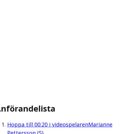
nförandelista
Hoppa till
00:20
i videospelaren
Marianne
Pettersson (S)