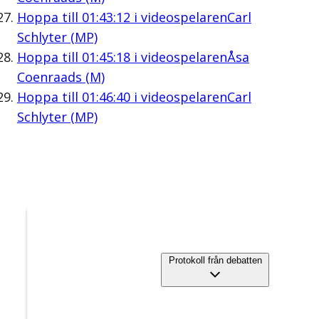
Hoppa till
01:43:12
i videospelaren
Carl
Schlyter (MP)
Hoppa till
01:45:18
i videospelaren
Åsa
Coenraads (M)
Hoppa till
01:46:40
i videospelaren
Carl
Schlyter (MP)
Protokoll från debatten