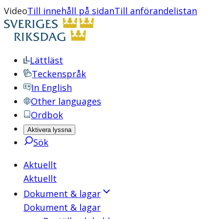
Video
Till innehåll på sidan
Till anförandelistan
Lättläst
Teckenspråk
In English
Other languages
Ordbok
Aktivera lyssna
Sök
Aktuellt
Aktuellt
Dokument & lagar
Dokument & lagar