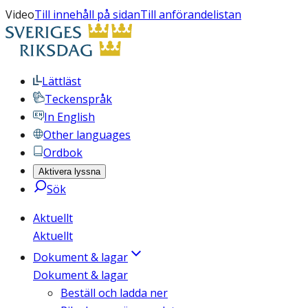
Video
Till innehåll på sidan
Till anförandelistan
Lättläst
Teckenspråk
In English
Other languages
Ordbok
Aktivera lyssna
Sök
Aktuellt
Aktuellt
Dokument & lagar
Dokument & lagar
Beställ och ladda ner