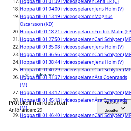
Hoppa till
01:01:39
i videospelaren
Lena Ek (C)
Hoppa till
01:04:00
i videospelaren
Jens Holm (V)
Hoppa till
01:13:19
i videospelaren
Magnus
Oscarsson (KD)
Hoppa till
01:18:21
i videospelaren
Fredrik Malm (FP
Hoppa till
01:27:50
i videospelaren
Carl Schlyter (M
Hoppa till
01:35:08
i videospelaren
Jens Holm (V)
Hoppa till
01:36:56
i videospelaren
Carl Schlyter (M
Hoppa till
01:38:44
i videospelaren
Jens Holm (V)
Hoppa till
01:40:29
i videospelaren
Carl Schlyter (M
Ladda ner
Hoppa till
01:41:37
i videospelaren
Åsa Coenraads
(M)
Hoppa till
01:43:12
i videospelaren
Carl Schlyter (M
Hoppa till
01:45:18
i videospelaren
Åsa Coenraads
Protokoll från debatten
Protokoll från
(M)
Anföranden: 29
debatten
Hoppa till
01:46:40
i videospelaren
Carl Schlyter (M