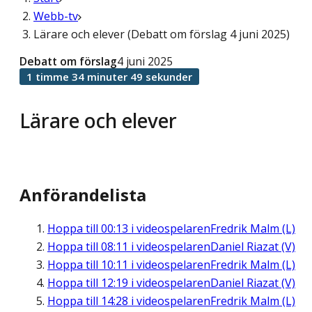
Webb-tv
Lärare och elever (Debatt om förslag 4 juni 2025)
Debatt om förslag
4 juni 2025
1 timme 34 minuter 49 sekunder
Lärare och elever
Anförandelista
Hoppa till
00:13
i videospelaren
Fredrik Malm (L)
Hoppa till
08:11
i videospelaren
Daniel Riazat (V)
Hoppa till
10:11
i videospelaren
Fredrik Malm (L)
Hoppa till
12:19
i videospelaren
Daniel Riazat (V)
Hoppa till
14:28
i videospelaren
Fredrik Malm (L)