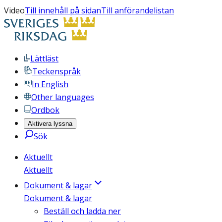
Video
Till innehåll på sidan
Till anförandelistan
Lättläst
Teckenspråk
In English
Other languages
Ordbok
Aktivera lyssna
Sök
Aktuellt
Aktuellt
Dokument & lagar
Dokument & lagar
Beställ och ladda ner