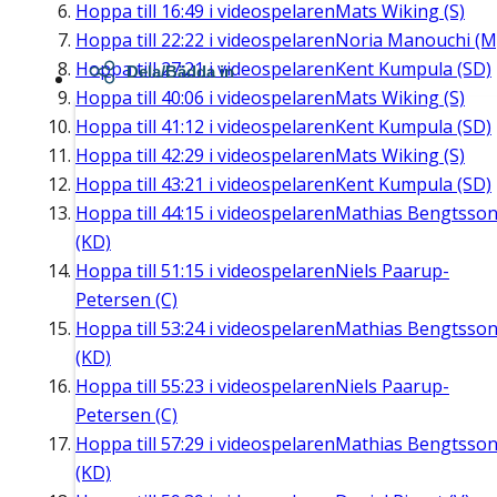
Hoppa till
16:49
i videospelaren
Mats Wiking (S)
Hoppa till
22:22
i videospelaren
Noria Manouchi (M
Hoppa till
27:21
i videospelaren
Kent Kumpula (SD)
Dela/Bädda in
Hoppa till
40:06
i videospelaren
Mats Wiking (S)
Hoppa till
41:12
i videospelaren
Kent Kumpula (SD)
Hoppa till
42:29
i videospelaren
Mats Wiking (S)
Hoppa till
43:21
i videospelaren
Kent Kumpula (SD)
Hoppa till
44:15
i videospelaren
Mathias Bengtsso
(KD)
Hoppa till
51:15
i videospelaren
Niels Paarup-
Petersen (C)
Hoppa till
53:24
i videospelaren
Mathias Bengtsso
(KD)
Hoppa till
55:23
i videospelaren
Niels Paarup-
Petersen (C)
Hoppa till
57:29
i videospelaren
Mathias Bengtsso
(KD)