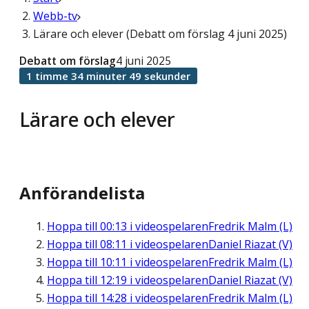
Webb-tv
Lärare och elever (Debatt om förslag 4 juni 2025)
Debatt om förslag
4 juni 2025
1 timme 34 minuter 49 sekunder
Lärare och elever
Anförandelista
Hoppa till
00:13
i videospelaren
Fredrik Malm (L)
Hoppa till
08:11
i videospelaren
Daniel Riazat (V)
Hoppa till
10:11
i videospelaren
Fredrik Malm (L)
Hoppa till
12:19
i videospelaren
Daniel Riazat (V)
Hoppa till
14:28
i videospelaren
Fredrik Malm (L)