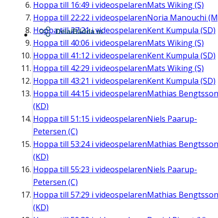
Hoppa till
16:49
i videospelaren
Mats Wiking (S)
Hoppa till
22:22
i videospelaren
Noria Manouchi (M
Hoppa till
27:21
i videospelaren
Kent Kumpula (SD)
Dela/Bädda in
Hoppa till
40:06
i videospelaren
Mats Wiking (S)
Hoppa till
41:12
i videospelaren
Kent Kumpula (SD)
Hoppa till
42:29
i videospelaren
Mats Wiking (S)
Hoppa till
43:21
i videospelaren
Kent Kumpula (SD)
Hoppa till
44:15
i videospelaren
Mathias Bengtsso
(KD)
Hoppa till
51:15
i videospelaren
Niels Paarup-
Petersen (C)
Hoppa till
53:24
i videospelaren
Mathias Bengtsso
(KD)
Hoppa till
55:23
i videospelaren
Niels Paarup-
Petersen (C)
Hoppa till
57:29
i videospelaren
Mathias Bengtsso
(KD)