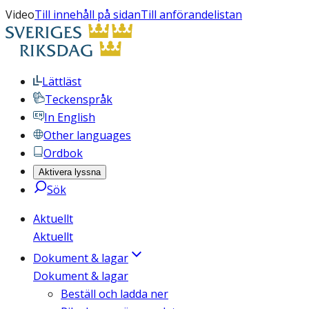
Video
Till innehåll på sidan
Till anförandelistan
Lättläst
Teckenspråk
In English
Other languages
Ordbok
Aktivera lyssna
Sök
Aktuellt
Aktuellt
Dokument & lagar
Dokument & lagar
Beställ och ladda ner