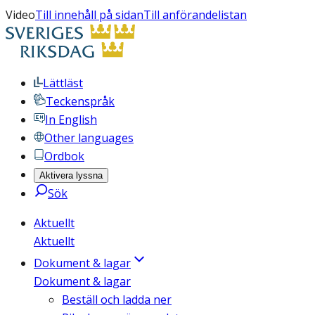
Video
Till innehåll på sidan
Till anförandelistan
Lättläst
Teckenspråk
In English
Other languages
Ordbok
Aktivera lyssna
Sök
Aktuellt
Aktuellt
Dokument & lagar
Dokument & lagar
Beställ och ladda ner