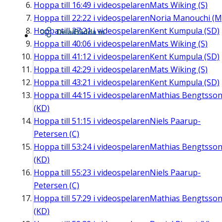
Hoppa till
16:49
i videospelaren
Mats Wiking (S)
Hoppa till
22:22
i videospelaren
Noria Manouchi (M
Hoppa till
27:21
i videospelaren
Kent Kumpula (SD)
Dela/Bädda in
Hoppa till
40:06
i videospelaren
Mats Wiking (S)
Hoppa till
41:12
i videospelaren
Kent Kumpula (SD)
Hoppa till
42:29
i videospelaren
Mats Wiking (S)
Hoppa till
43:21
i videospelaren
Kent Kumpula (SD)
Hoppa till
44:15
i videospelaren
Mathias Bengtsso
(KD)
Hoppa till
51:15
i videospelaren
Niels Paarup-
Petersen (C)
Hoppa till
53:24
i videospelaren
Mathias Bengtsso
(KD)
Hoppa till
55:23
i videospelaren
Niels Paarup-
Petersen (C)
Hoppa till
57:29
i videospelaren
Mathias Bengtsso
(KD)