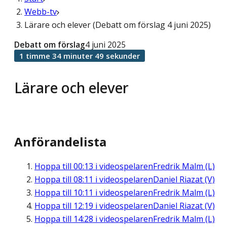
Webb-tv
Lärare och elever (Debatt om förslag 4 juni 2025)
Debatt om förslag
4 juni 2025
1 timme 34 minuter 49 sekunder
Lärare och elever
Anförandelista
Hoppa till
00:13
i videospelaren
Fredrik Malm (L)
Hoppa till
08:11
i videospelaren
Daniel Riazat (V)
Hoppa till
10:11
i videospelaren
Fredrik Malm (L)
Hoppa till
12:19
i videospelaren
Daniel Riazat (V)
Hoppa till
14:28
i videospelaren
Fredrik Malm (L)