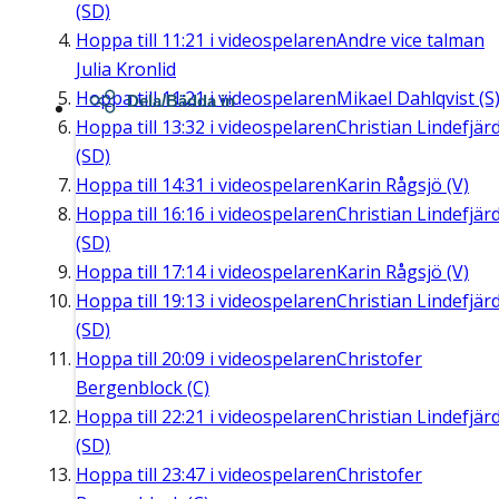
(SD)
Hoppa till
11:21
i videospelaren
Andre vice talman
Julia Kronlid
Hoppa till
11:21
i videospelaren
Mikael Dahlqvist (S
Dela/Bädda in
Hoppa till
13:32
i videospelaren
Christian Lindefjär
(SD)
Hoppa till
14:31
i videospelaren
Karin Rågsjö (V)
Hoppa till
16:16
i videospelaren
Christian Lindefjär
(SD)
Hoppa till
17:14
i videospelaren
Karin Rågsjö (V)
Hoppa till
19:13
i videospelaren
Christian Lindefjär
(SD)
Hoppa till
20:09
i videospelaren
Christofer
Bergenblock (C)
Hoppa till
22:21
i videospelaren
Christian Lindefjär
(SD)
Hoppa till
23:47
i videospelaren
Christofer