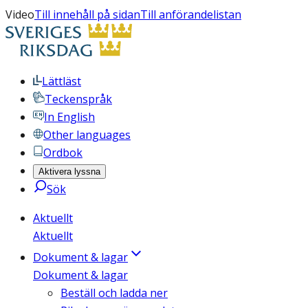
Video
Till innehåll på sidan
Till anförandelistan
Lättläst
Teckenspråk
In English
Other languages
Ordbok
Aktivera lyssna
Sök
Aktuellt
Aktuellt
Dokument & lagar
Dokument & lagar
Beställ och ladda ner