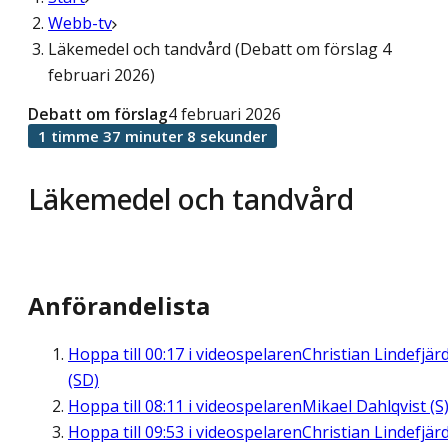
Webb-tv
Läkemedel och tandvård (Debatt om förslag 4
februari 2026)
Debatt om förslag
4 februari 2026
1 timme 37 minuter 8 sekunder
Läkemedel och tandvård
Anförandelista
Hoppa till
00:17
i videospelaren
Christian Lindefjär
(SD)
Hoppa till
08:11
i videospelaren
Mikael Dahlqvist (S
Hoppa till
09:53
i videospelaren
Christian Lindefjär