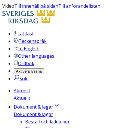
Video
Till innehåll på sidan
Till anförandelistan
Lättläst
Teckenspråk
In English
Other languages
Ordbok
Aktivera lyssna
Sök
Aktuellt
Aktuellt
Dokument & lagar
Dokument & lagar
Beställ och ladda ner