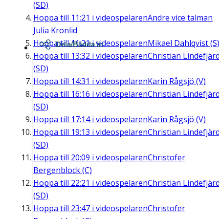
(SD)
Hoppa till
11:21
i videospelaren
Andre vice talman
Julia Kronlid
Hoppa till
11:21
i videospelaren
Mikael Dahlqvist (S
Dela/Bädda in
Hoppa till
13:32
i videospelaren
Christian Lindefjär
(SD)
Hoppa till
14:31
i videospelaren
Karin Rågsjö (V)
Hoppa till
16:16
i videospelaren
Christian Lindefjär
(SD)
Hoppa till
17:14
i videospelaren
Karin Rågsjö (V)
Hoppa till
19:13
i videospelaren
Christian Lindefjär
(SD)
Hoppa till
20:09
i videospelaren
Christofer
Bergenblock (C)
Hoppa till
22:21
i videospelaren
Christian Lindefjär
(SD)
Hoppa till
23:47
i videospelaren
Christofer