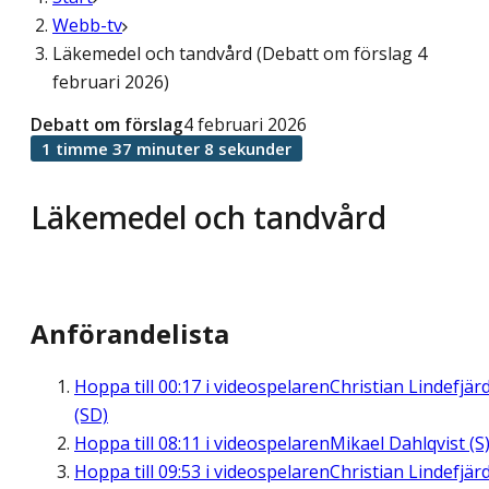
Webb-tv
Läkemedel och tandvård (Debatt om förslag 4
februari 2026)
Debatt om förslag
4 februari 2026
1 timme 37 minuter 8 sekunder
Läkemedel och tandvård
Anförandelista
Hoppa till
00:17
i videospelaren
Christian Lindefjär
(SD)
Hoppa till
08:11
i videospelaren
Mikael Dahlqvist (S
Hoppa till
09:53
i videospelaren
Christian Lindefjär