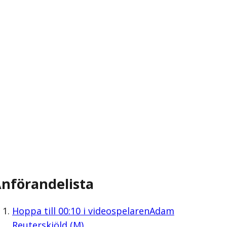
nförandelista
Hoppa till
00:10
i videospelaren
Adam
Reuterskiöld (M)