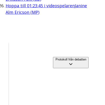
Hoppa till
01:23:45
i videospelaren
Janine
Alm Ericson (MP)
Protokoll från debatten