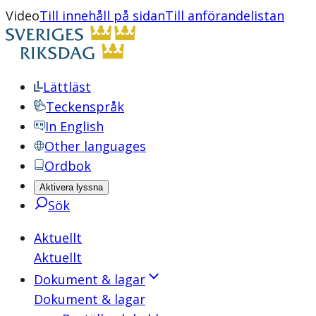
Video
Till innehåll på sidan
Till anförandelistan
Lättläst
Teckenspråk
In English
Other languages
Ordbok
Aktivera lyssna
Sök
Aktuellt
Aktuellt
Dokument & lagar
Dokument & lagar