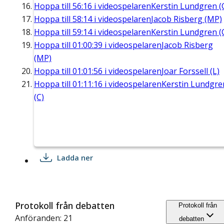
Hoppa till
56:16
i videospelaren
Kerstin Lundgren (
Hoppa till
58:14
i videospelaren
Jacob Risberg (MP)
Hoppa till
59:14
i videospelaren
Kerstin Lundgren (
Hoppa till
01:00:39
i videospelaren
Jacob Risberg
(MP)
Hoppa till
01:01:56
i videospelaren
Joar Forssell (L)
Hoppa till
01:11:16
i videospelaren
Kerstin Lundgre
(C)
Ladda ner
Protokoll från debatten
Protokoll från
Anföranden: 21
debatten