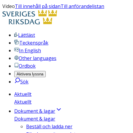
Video
Till innehåll på sidan
Till anförandelistan
Lättläst
Teckenspråk
In English
Other languages
Ordbok
Aktivera lyssna
Sök
Aktuellt
Aktuellt
Dokument & lagar
Dokument & lagar
Beställ och ladda ner