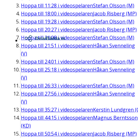
Hoppa till
11:28
i videospelaren
Stefan Olsson (M)
Hoppa till
18:00
i videospelaren
Jacob Risberg (MP)
Hoppa till
19:28
i videospelaren
Stefan Olsson (M)
Hoppa till
20:27
i videospelaren
Jacob Risberg (MP)
Hoppa till
21:08
i videospelaren
Stefan Olsson (M)
Dela/Bädda in
Hoppa till
21:51
i videospelaren
Håkan Svenneling
(V)
Hoppa till
24:01
i videospelaren
Stefan Olsson (M)
Hoppa till
25:18
i videospelaren
Håkan Svenneling
(V)
Hoppa till
26:33
i videospelaren
Stefan Olsson (M)
Hoppa till
27:56
i videospelaren
Håkan Svenneling
(V)
Hoppa till
35:27
i videospelaren
Kerstin Lundgren (
Hoppa till
44:15
i videospelaren
Magnus Berntsson
(KD)
Hoppa till
50:54
i videospelaren
Jacob Risberg (MP)