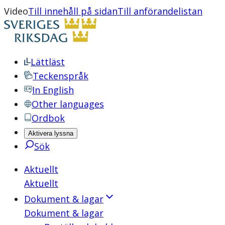
Video
Till innehåll på sidan
Till anförandelistan
Lättläst
Teckenspråk
In English
Other languages
Ordbok
Aktivera lyssna
Sök
Aktuellt
Aktuellt
Dokument & lagar
Dokument & lagar