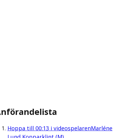
nförandelista
Hoppa till
00:13
i videospelaren
Marléne
Lund Kopparklint (M)