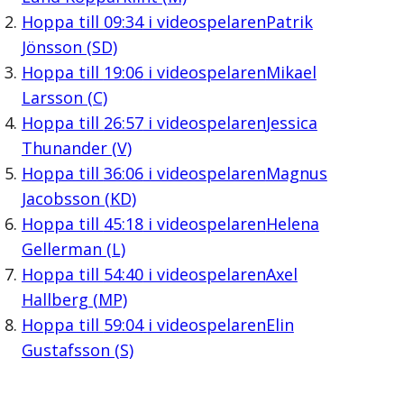
Hoppa till
09:34
i videospelaren
Patrik
Jönsson (SD)
Hoppa till
19:06
i videospelaren
Mikael
Larsson (C)
Hoppa till
26:57
i videospelaren
Jessica
Thunander (V)
Hoppa till
36:06
i videospelaren
Magnus
Jacobsson (KD)
Hoppa till
45:18
i videospelaren
Helena
Gellerman (L)
Hoppa till
54:40
i videospelaren
Axel
Hallberg (MP)
Hoppa till
59:04
i videospelaren
Elin
Gustafsson (S)