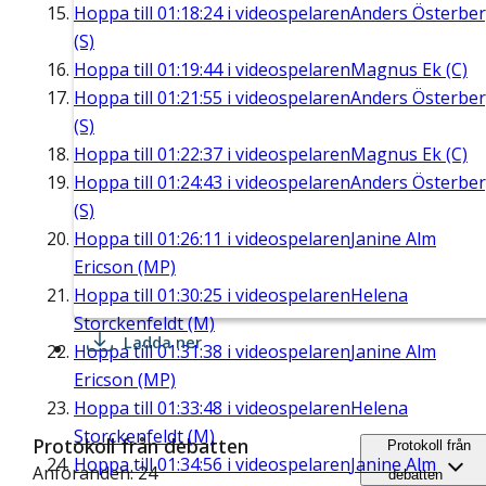
Hoppa till
01:18:24
i videospelaren
Anders Österbe
(S)
Hoppa till
01:19:44
i videospelaren
Magnus Ek (C)
Hoppa till
01:21:55
i videospelaren
Anders Österbe
(S)
Hoppa till
01:22:37
i videospelaren
Magnus Ek (C)
Hoppa till
01:24:43
i videospelaren
Anders Österbe
(S)
Hoppa till
01:26:11
i videospelaren
Janine Alm
Ericson (MP)
Hoppa till
01:30:25
i videospelaren
Helena
Storckenfeldt (M)
Ladda ner
Hoppa till
01:31:38
i videospelaren
Janine Alm
Ericson (MP)
Hoppa till
01:33:48
i videospelaren
Helena
Storckenfeldt (M)
Protokoll från debatten
Protokoll från
Hoppa till
01:34:56
i videospelaren
Janine Alm
Anföranden: 24
debatten