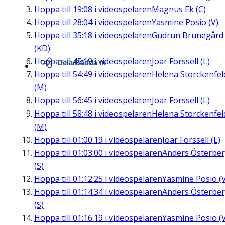
Hoppa till
19:08
i videospelaren
Magnus Ek (C)
Hoppa till
28:04
i videospelaren
Yasmine Posio (V)
Hoppa till
35:18
i videospelaren
Gudrun Brunegård
(KD)
Hoppa till
45:19
i videospelaren
Joar Forssell (L)
Dela/Bädda in
Hoppa till
54:49
i videospelaren
Helena Storckenfel
(M)
Hoppa till
56:45
i videospelaren
Joar Forssell (L)
Hoppa till
58:48
i videospelaren
Helena Storckenfel
(M)
Hoppa till
01:00:19
i videospelaren
Joar Forssell (L)
Hoppa till
01:03:00
i videospelaren
Anders Österbe
(S)
Hoppa till
01:12:25
i videospelaren
Yasmine Posio (
Hoppa till
01:14:34
i videospelaren
Anders Österbe
(S)
Hoppa till
01:16:19
i videospelaren
Yasmine Posio (