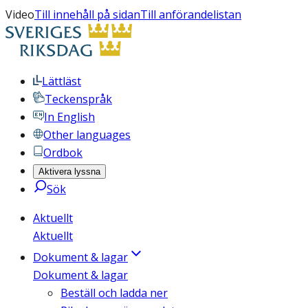
Video
Till innehåll på sidan
Till anförandelistan
Lättläst
Teckenspråk
In English
Other languages
Ordbok
Aktivera lyssna
Sök
Aktuellt
Aktuellt
Dokument & lagar
Dokument & lagar
Beställ och ladda ner