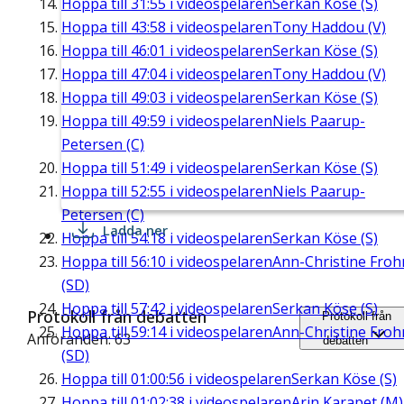
Hoppa till
31:55
i videospelaren
Serkan Köse (S)
Hoppa till
43:58
i videospelaren
Tony Haddou (V)
Hoppa till
46:01
i videospelaren
Serkan Köse (S)
Hoppa till
47:04
i videospelaren
Tony Haddou (V)
Hoppa till
49:03
i videospelaren
Serkan Köse (S)
Hoppa till
49:59
i videospelaren
Niels Paarup-
Petersen (C)
Hoppa till
51:49
i videospelaren
Serkan Köse (S)
Hoppa till
52:55
i videospelaren
Niels Paarup-
Petersen (C)
Ladda ner
Hoppa till
54:18
i videospelaren
Serkan Köse (S)
Hoppa till
56:10
i videospelaren
Ann-Christine Fro
(SD)
Hoppa till
57:42
i videospelaren
Serkan Köse (S)
Protokoll från debatten
Protokoll från
Hoppa till
59:14
i videospelaren
Ann-Christine Fro
Anföranden: 63
debatten
(SD)
Hoppa till
01:00:56
i videospelaren
Serkan Köse (S)
Hoppa till
01:02:38
i videospelaren
Arin Karapet (M)