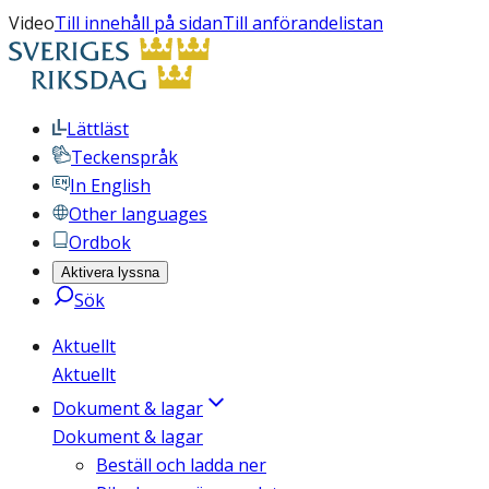
Video
Till innehåll på sidan
Till anförandelistan
Lättläst
Teckenspråk
In English
Other languages
Ordbok
Aktivera lyssna
Sök
Aktuellt
Aktuellt
Dokument & lagar
Dokument & lagar
Beställ och ladda ner