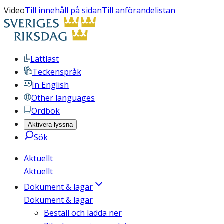
Video
Till innehåll på sidan
Till anförandelistan
Lättläst
Teckenspråk
In English
Other languages
Ordbok
Aktivera lyssna
Sök
Aktuellt
Aktuellt
Dokument & lagar
Dokument & lagar
Beställ och ladda ner