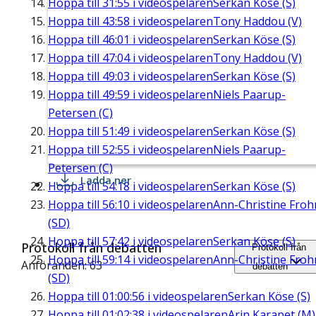
Hoppa till
31:55
i videospelaren
Serkan Köse (S)
Hoppa till
43:58
i videospelaren
Tony Haddou (V)
Hoppa till
46:01
i videospelaren
Serkan Köse (S)
Hoppa till
47:04
i videospelaren
Tony Haddou (V)
Hoppa till
49:03
i videospelaren
Serkan Köse (S)
Hoppa till
49:59
i videospelaren
Niels Paarup-
Petersen (C)
Hoppa till
51:49
i videospelaren
Serkan Köse (S)
Hoppa till
52:55
i videospelaren
Niels Paarup-
Petersen (C)
Ladda ner
Hoppa till
54:18
i videospelaren
Serkan Köse (S)
Hoppa till
56:10
i videospelaren
Ann-Christine Fro
(SD)
Hoppa till
57:42
i videospelaren
Serkan Köse (S)
Protokoll från debatten
Protokoll från
Hoppa till
59:14
i videospelaren
Ann-Christine Fro
Anföranden: 63
debatten
(SD)
Hoppa till
01:00:56
i videospelaren
Serkan Köse (S)
Hoppa till
01:02:38
i videospelaren
Arin Karapet (M)