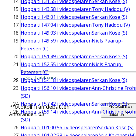
Hoppa till
31:55
i videospelaren
Serkan Köse (S)
Hoppa till
43:58
i videospelaren
Tony Haddou (V)
Hoppa till
46:01
i videospelaren
Serkan Köse (S)
Hoppa till
47:04
i videospelaren
Tony Haddou (V)
Hoppa till
49:03
i videospelaren
Serkan Köse (S)
Hoppa till
49:59
i videospelaren
Niels Paarup-
Petersen (C)
Hoppa till
51:49
i videospelaren
Serkan Köse (S)
Hoppa till
52:55
i videospelaren
Niels Paarup-
Petersen (C)
Ladda ner
Hoppa till
54:18
i videospelaren
Serkan Köse (S)
Hoppa till
56:10
i videospelaren
Ann-Christine Fro
(SD)
Hoppa till
57:42
i videospelaren
Serkan Köse (S)
Protokoll från debatten
Protokoll från
Hoppa till
59:14
i videospelaren
Ann-Christine Fro
Anföranden: 63
debatten
(SD)
Hoppa till
01:00:56
i videospelaren
Serkan Köse (S)
Hoppa till
01:02:38
i videospelaren
Arin Karapet (M)