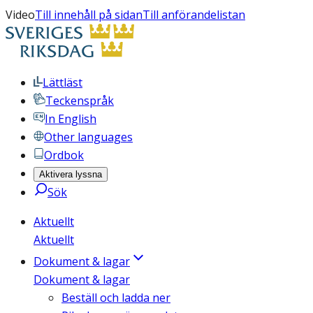
Video
Till innehåll på sidan
Till anförandelistan
Lättläst
Teckenspråk
In English
Other languages
Ordbok
Aktivera lyssna
Sök
Aktuellt
Aktuellt
Dokument & lagar
Dokument & lagar
Beställ och ladda ner