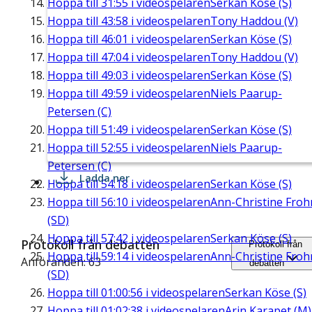
Hoppa till
31:55
i videospelaren
Serkan Köse (S)
Hoppa till
43:58
i videospelaren
Tony Haddou (V)
Hoppa till
46:01
i videospelaren
Serkan Köse (S)
Hoppa till
47:04
i videospelaren
Tony Haddou (V)
Hoppa till
49:03
i videospelaren
Serkan Köse (S)
Hoppa till
49:59
i videospelaren
Niels Paarup-
Petersen (C)
Hoppa till
51:49
i videospelaren
Serkan Köse (S)
Hoppa till
52:55
i videospelaren
Niels Paarup-
Petersen (C)
Ladda ner
Hoppa till
54:18
i videospelaren
Serkan Köse (S)
Hoppa till
56:10
i videospelaren
Ann-Christine Fro
(SD)
Hoppa till
57:42
i videospelaren
Serkan Köse (S)
Protokoll från debatten
Protokoll från
Hoppa till
59:14
i videospelaren
Ann-Christine Fro
Anföranden: 63
debatten
(SD)
Hoppa till
01:00:56
i videospelaren
Serkan Köse (S)
Hoppa till
01:02:38
i videospelaren
Arin Karapet (M)