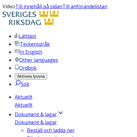
Video
Till innehåll på sidan
Till anförandelistan
Lättläst
Teckenspråk
In English
Other languages
Ordbok
Aktivera lyssna
Sök
Aktuellt
Aktuellt
Dokument & lagar
Dokument & lagar
Beställ och ladda ner