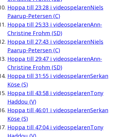
Hoppa till
23:28
i videospelaren
Niels
Paarup-Petersen (C)
Hoppa till
25:33
i videospelaren
Ann-
Christine Frohm (SD)
Hoppa till
27:43
i videospelaren
Niels
Paarup-Petersen (C)
Hoppa till
29:47
i videospelaren
Ann-
Christine Frohm (SD)
Hoppa till
31:55
i videospelaren
Serkan
Köse (S)
Hoppa till
43:58
i videospelaren
Tony
Haddou (V)
Hoppa till
46:01
i videospelaren
Serkan
Köse (S)
Hoppa till
47:04
i videospelaren
Tony
Haddou (V)