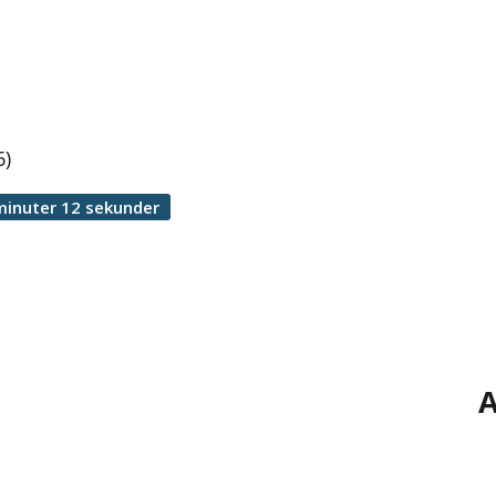
6)
minuter 12 sekunder
A