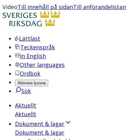
Video
Till innehåll på sidan
Till anförandelistan
Lättläst
Teckenspråk
In English
Other languages
Ordbok
Aktivera lyssna
Sök
Aktuellt
Aktuellt
Dokument & lagar
Dokument & lagar