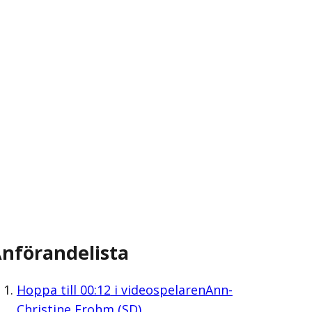
nförandelista
Hoppa till
00:12
i videospelaren
Ann-
Christine Frohm (SD)