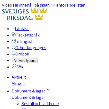
Video
Till innehåll på sidan
Till anförandelistan
Lättläst
Teckenspråk
In English
Other languages
Ordbok
Aktivera lyssna
Sök
Aktuellt
Aktuellt
Dokument & lagar
Dokument & lagar
Beställ och ladda ner