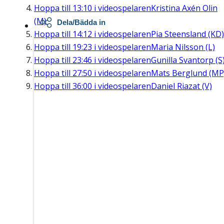
Hoppa till
13:10
i videospelaren
Kristina Axén Olin
(M)
Dela/Bädda in
Hoppa till
14:12
i videospelaren
Pia Steensland (KD)
Hoppa till
19:23
i videospelaren
Maria Nilsson (L)
Hoppa till
23:46
i videospelaren
Gunilla Svantorp (S
Hoppa till
27:50
i videospelaren
Mats Berglund (MP
Hoppa till
36:00
i videospelaren
Daniel Riazat (V)