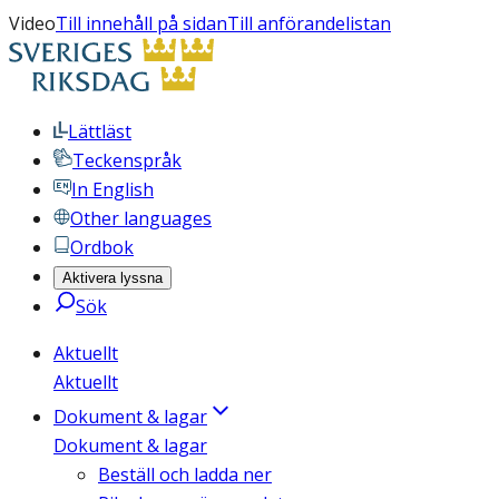
Video
Till innehåll på sidan
Till anförandelistan
Lättläst
Teckenspråk
In English
Other languages
Ordbok
Aktivera lyssna
Sök
Aktuellt
Aktuellt
Dokument & lagar
Dokument & lagar
Beställ och ladda ner