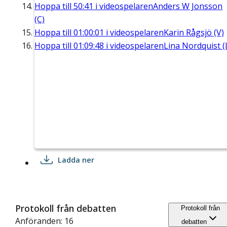
Hoppa till
50:41
i videospelaren
Anders W Jonsson
(C)
Hoppa till
01:00:01
i videospelaren
Karin Rågsjö (V)
Hoppa till
01:09:48
i videospelaren
Lina Nordquist (
Ladda ner
Protokoll från debatten
Protokoll från
Anföranden: 16
debatten