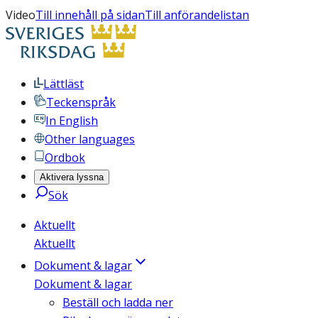
Video
Till innehåll på sidan
Till anförandelistan
Lättläst
Teckenspråk
In English
Other languages
Ordbok
Aktivera lyssna
Sök
Aktuellt
Aktuellt
Dokument & lagar
Dokument & lagar
Beställ och ladda ner