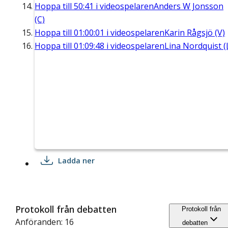
Hoppa till
50:41
i videospelaren
Anders W Jonsson
(C)
Hoppa till
01:00:01
i videospelaren
Karin Rågsjö (V)
Hoppa till
01:09:48
i videospelaren
Lina Nordquist (
Ladda ner
Protokoll från debatten
Protokoll från
Anföranden: 16
debatten