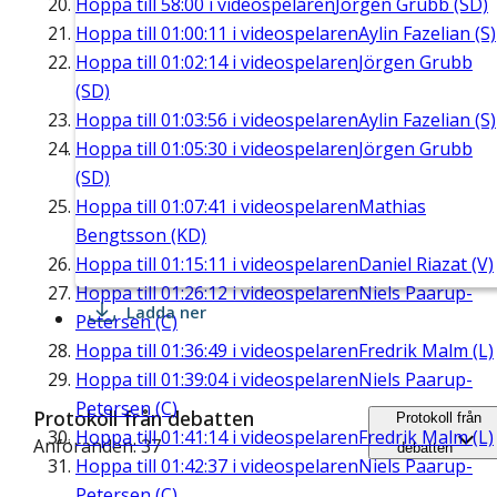
Hoppa till
58:00
i videospelaren
Jörgen Grubb (SD)
Hoppa till
01:00:11
i videospelaren
Aylin Fazelian (S)
Hoppa till
01:02:14
i videospelaren
Jörgen Grubb
(SD)
Hoppa till
01:03:56
i videospelaren
Aylin Fazelian (S)
Hoppa till
01:05:30
i videospelaren
Jörgen Grubb
(SD)
Hoppa till
01:07:41
i videospelaren
Mathias
Bengtsson (KD)
Hoppa till
01:15:11
i videospelaren
Daniel Riazat (V)
Hoppa till
01:26:12
i videospelaren
Niels Paarup-
Ladda ner
Petersen (C)
Hoppa till
01:36:49
i videospelaren
Fredrik Malm (L)
Hoppa till
01:39:04
i videospelaren
Niels Paarup-
Petersen (C)
Protokoll från debatten
Protokoll från
Hoppa till
01:41:14
i videospelaren
Fredrik Malm (L)
Anföranden: 37
debatten
Hoppa till
01:42:37
i videospelaren
Niels Paarup-
Petersen (C)