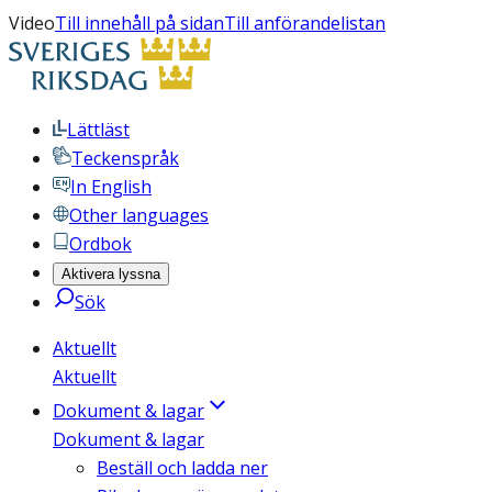
Video
Till innehåll på sidan
Till anförandelistan
Lättläst
Teckenspråk
In English
Other languages
Ordbok
Aktivera lyssna
Sök
Aktuellt
Aktuellt
Dokument & lagar
Dokument & lagar
Beställ och ladda ner