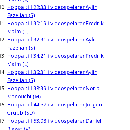
Hoppa till
22:33
i videospelaren
Aylin
Fazelian (S)
Hoppa till
30:19
i videospelaren
Fredrik
Malm (L)
Hoppa till
32:31
i videospelaren
Aylin
Fazelian (S)
Hoppa till
34:21
i videospelaren
Fredrik
Malm (L)
Hoppa till
36:31
i videospelaren
Aylin
Fazelian (S)
Hoppa till
38:39
i videospelaren
Noria
Manouchi (M)
Hoppa till
44:57
i videospelaren
Jörgen
Grubb (SD)
Hoppa till
53:08
i videospelaren
Daniel
Riazat (V)