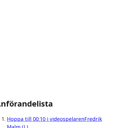
nförandelista
Hoppa till
00:10
i videospelaren
Fredrik
Malm (L)