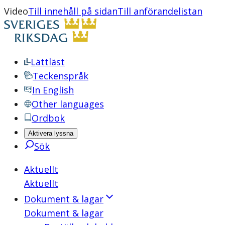
Video
Till innehåll på sidan
Till anförandelistan
Lättläst
Teckenspråk
In English
Other languages
Ordbok
Aktivera lyssna
Sök
Aktuellt
Aktuellt
Dokument & lagar
Dokument & lagar