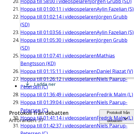
Hoppa till
58:00
i videospelaren
Jörgen Grubb (SD)
Hoppa till
01:00:11
i videospelaren
Aylin Fazelian (S)
Hoppa till
01:02:14
i videospelaren
Jörgen Grubb
(SD)
Hoppa till
01:03:56
i videospelaren
Aylin Fazelian (S)
Hoppa till
01:05:30
i videospelaren
Jörgen Grubb
(SD)
Hoppa till
01:07:41
i videospelaren
Mathias
Bengtsson (KD)
Hoppa till
01:15:11
i videospelaren
Daniel Riazat (V)
Hoppa till
01:26:12
i videospelaren
Niels Paarup-
Ladda ner
Petersen (C)
Hoppa till
01:36:49
i videospelaren
Fredrik Malm (L)
Hoppa till
01:39:04
i videospelaren
Niels Paarup-
Petersen (C)
Protokoll från debatten
Protokoll från
Hoppa till
01:41:14
i videospelaren
Fredrik Malm (L)
Anföranden: 37
debatten
Hoppa till
01:42:37
i videospelaren
Niels Paarup-
Petersen (C)