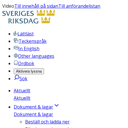
Video
Till innehåll på sidan
Till anförandelistan
Lättläst
Teckenspråk
In English
Other languages
Ordbok
Aktivera lyssna
Sök
Aktuellt
Aktuellt
Dokument & lagar
Dokument & lagar
Beställ och ladda ner