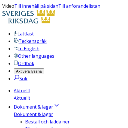
Video
Till innehåll på sidan
Till anförandelistan
Lättläst
Teckenspråk
In English
Other languages
Ordbok
Aktivera lyssna
Sök
Aktuellt
Aktuellt
Dokument & lagar
Dokument & lagar
Beställ och ladda ner