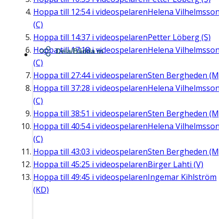
Hoppa till
12:54
i videospelaren
Helena Vilhelmsso
(C)
Hoppa till
14:37
i videospelaren
Petter Löberg (S)
Hoppa till
17:18
i videospelaren
Helena Vilhelmsso
Dela/Bädda in
(C)
Hoppa till
27:44
i videospelaren
Sten Bergheden (M
Hoppa till
37:28
i videospelaren
Helena Vilhelmsso
(C)
Hoppa till
38:51
i videospelaren
Sten Bergheden (M
Hoppa till
40:54
i videospelaren
Helena Vilhelmsso
(C)
Hoppa till
43:03
i videospelaren
Sten Bergheden (M
Hoppa till
45:25
i videospelaren
Birger Lahti (V)
Hoppa till
49:45
i videospelaren
Ingemar Kihlström
(KD)