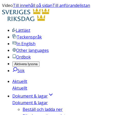
Video
Till innehåll på sidan
Till anförandelistan
Lättläst
Teckenspråk
In English
Other languages
Ordbok
Aktivera lyssna
Sök
Aktuellt
Aktuellt
Dokument & lagar
Dokument & lagar
Beställ och ladda ner