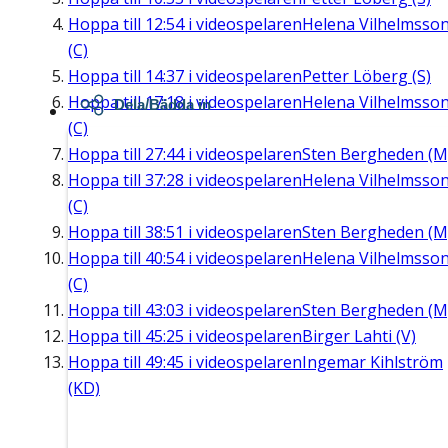
Hoppa till
12:54
i videospelaren
Helena Vilhelmsso
(C)
Hoppa till
14:37
i videospelaren
Petter Löberg (S)
Hoppa till
17:18
i videospelaren
Helena Vilhelmsso
Dela/Bädda in
(C)
Hoppa till
27:44
i videospelaren
Sten Bergheden (M
Hoppa till
37:28
i videospelaren
Helena Vilhelmsso
(C)
Hoppa till
38:51
i videospelaren
Sten Bergheden (M
Hoppa till
40:54
i videospelaren
Helena Vilhelmsso
(C)
Hoppa till
43:03
i videospelaren
Sten Bergheden (M
Hoppa till
45:25
i videospelaren
Birger Lahti (V)
Hoppa till
49:45
i videospelaren
Ingemar Kihlström
(KD)