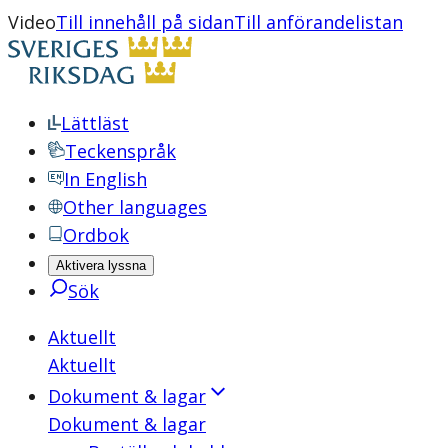
Video
Till innehåll på sidan
Till anförandelistan
Lättläst
Teckenspråk
In English
Other languages
Ordbok
Aktivera lyssna
Sök
Aktuellt
Aktuellt
Dokument & lagar
Dokument & lagar