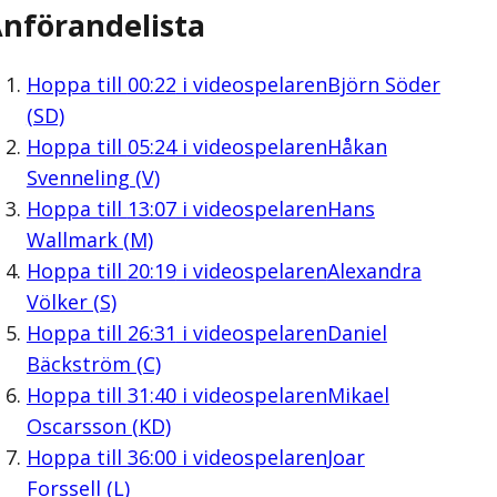
nförandelista
Hoppa till
00:22
i videospelaren
Björn Söder
(SD)
Hoppa till
05:24
i videospelaren
Håkan
Svenneling (V)
Hoppa till
13:07
i videospelaren
Hans
Wallmark (M)
Hoppa till
20:19
i videospelaren
Alexandra
Völker (S)
Hoppa till
26:31
i videospelaren
Daniel
Bäckström (C)
Hoppa till
31:40
i videospelaren
Mikael
Oscarsson (KD)
Hoppa till
36:00
i videospelaren
Joar
Forssell (L)