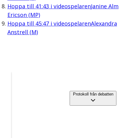
Hoppa till
41:43
i videospelaren
Janine Alm
Ericson (MP)
Hoppa till
45:47
i videospelaren
Alexandra
Anstrell (M)
Protokoll från debatten