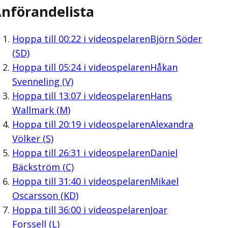
nförandelista
Hoppa till
00:22
i videospelaren
Björn Söder
(SD)
Hoppa till
05:24
i videospelaren
Håkan
Svenneling (V)
Hoppa till
13:07
i videospelaren
Hans
Wallmark (M)
Hoppa till
20:19
i videospelaren
Alexandra
Völker (S)
Hoppa till
26:31
i videospelaren
Daniel
Bäckström (C)
Hoppa till
31:40
i videospelaren
Mikael
Oscarsson (KD)
Hoppa till
36:00
i videospelaren
Joar
Forssell (L)