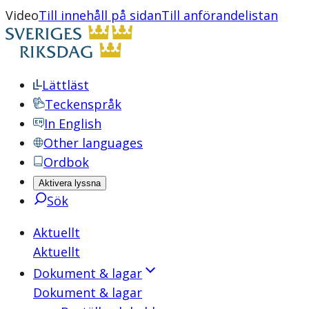
Video
Till innehåll på sidan
Till anförandelistan
Lättläst
Teckenspråk
In English
Other languages
Ordbok
Aktivera lyssna
Sök
Aktuellt
Aktuellt
Dokument & lagar
Dokument & lagar