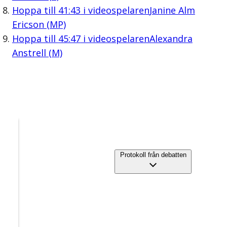
Hoppa till
41:43
i videospelaren
Janine Alm
Ericson (MP)
Hoppa till
45:47
i videospelaren
Alexandra
Anstrell (M)
Protokoll från debatten