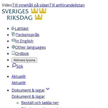
Video
Till innehåll på sidan
Till anförandelistan
Lättläst
Teckenspråk
In English
Other languages
Ordbok
Aktivera lyssna
Sök
Aktuellt
Aktuellt
Dokument & lagar
Dokument & lagar
Beställ och ladda ner