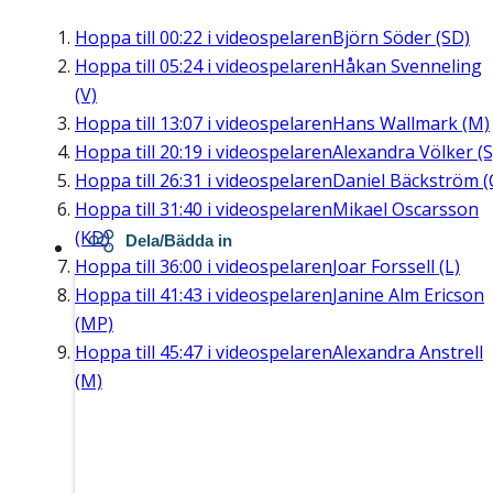
Hoppa till
00:22
i videospelaren
Björn Söder (SD)
Hoppa till
05:24
i videospelaren
Håkan Svenneling
(V)
Hoppa till
13:07
i videospelaren
Hans Wallmark (M)
Hoppa till
20:19
i videospelaren
Alexandra Völker (S
Hoppa till
26:31
i videospelaren
Daniel Bäckström (
Hoppa till
31:40
i videospelaren
Mikael Oscarsson
(KD)
Dela/Bädda in
Hoppa till
36:00
i videospelaren
Joar Forssell (L)
Hoppa till
41:43
i videospelaren
Janine Alm Ericson
(MP)
Hoppa till
45:47
i videospelaren
Alexandra Anstrell
(M)