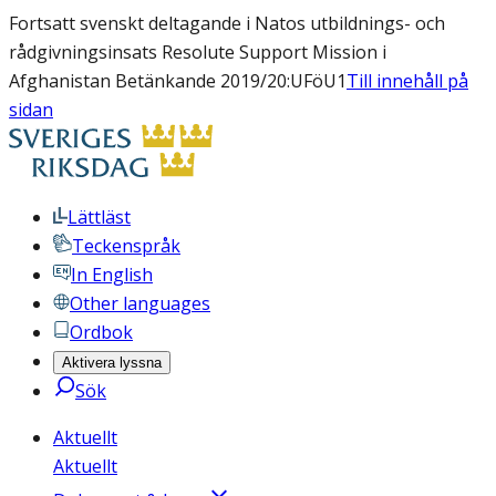
Fortsatt svenskt deltagande i Natos utbildnings- och
rådgivningsinsats Resolute Support Mission i
Afghanistan Betänkande 2019/20:UFöU1
Till innehåll på
sidan
Lättläst
Teckenspråk
In English
Other languages
Ordbok
Aktivera lyssna
Sök
Aktuellt
Aktuellt