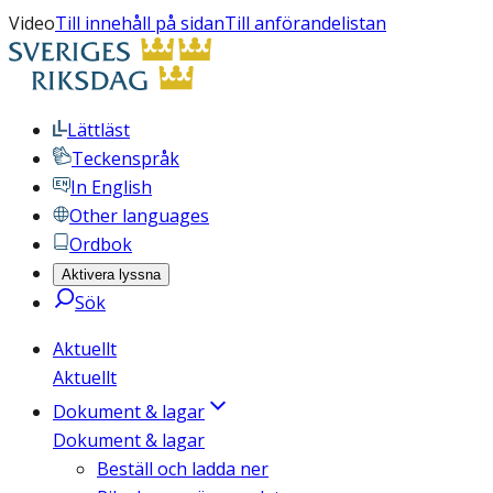
Video
Till innehåll på sidan
Till anförandelistan
Lättläst
Teckenspråk
In English
Other languages
Ordbok
Aktivera lyssna
Sök
Aktuellt
Aktuellt
Dokument & lagar
Dokument & lagar
Beställ och ladda ner