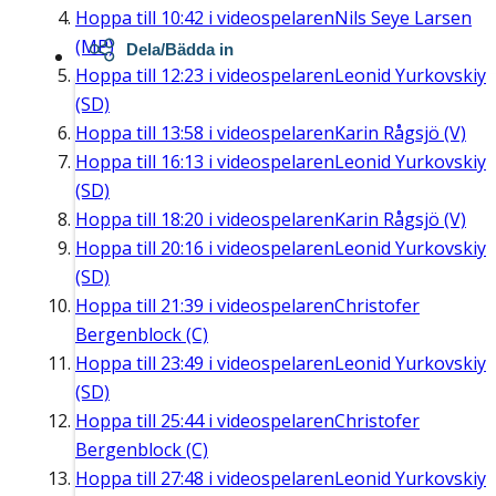
Hoppa till
10:42
i videospelaren
Nils Seye Larsen
(MP)
Dela/Bädda in
Hoppa till
12:23
i videospelaren
Leonid Yurkovskiy
(SD)
Hoppa till
13:58
i videospelaren
Karin Rågsjö (V)
Hoppa till
16:13
i videospelaren
Leonid Yurkovskiy
(SD)
Hoppa till
18:20
i videospelaren
Karin Rågsjö (V)
Hoppa till
20:16
i videospelaren
Leonid Yurkovskiy
(SD)
Hoppa till
21:39
i videospelaren
Christofer
Bergenblock (C)
Hoppa till
23:49
i videospelaren
Leonid Yurkovskiy
(SD)
Hoppa till
25:44
i videospelaren
Christofer
Bergenblock (C)
Hoppa till
27:48
i videospelaren
Leonid Yurkovskiy