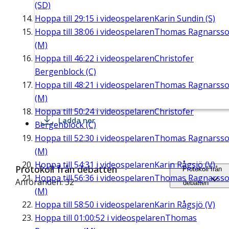
(SD)
Hoppa till
29:15
i videospelaren
Karin Sundin (S)
Hoppa till
38:06
i videospelaren
Thomas Ragnarss
(M)
Hoppa till
46:22
i videospelaren
Christofer
Bergenblock (C)
Hoppa till
48:21
i videospelaren
Thomas Ragnarss
(M)
Hoppa till
50:24
i videospelaren
Christofer
Ladda ner
Bergenblock (C)
Hoppa till
52:30
i videospelaren
Thomas Ragnarss
(M)
Hoppa till
54:31
i videospelaren
Karin Rågsjö (V)
Protokoll från debatten
Protokoll från
Hoppa till
56:36
i videospelaren
Thomas Ragnarss
Anföranden: 32
debatten
(M)
Hoppa till
58:50
i videospelaren
Karin Rågsjö (V)
Hoppa till
01:00:52
i videospelaren
Thomas