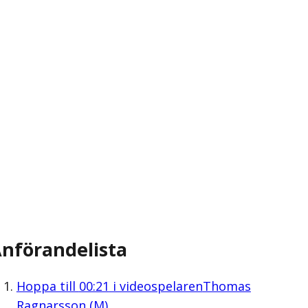
nförandelista
Hoppa till
00:21
i videospelaren
Thomas
Ragnarsson (M)