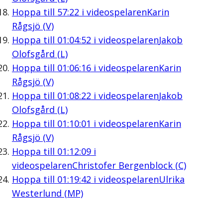
Hoppa till
57:22
i videospelaren
Karin
Rågsjö (V)
Hoppa till
01:04:52
i videospelaren
Jakob
Olofsgård (L)
Hoppa till
01:06:16
i videospelaren
Karin
Rågsjö (V)
Hoppa till
01:08:22
i videospelaren
Jakob
Olofsgård (L)
Hoppa till
01:10:01
i videospelaren
Karin
Rågsjö (V)
Hoppa till
01:12:09
i
videospelaren
Christofer Bergenblock (C)
Hoppa till
01:19:42
i videospelaren
Ulrika
Westerlund (MP)