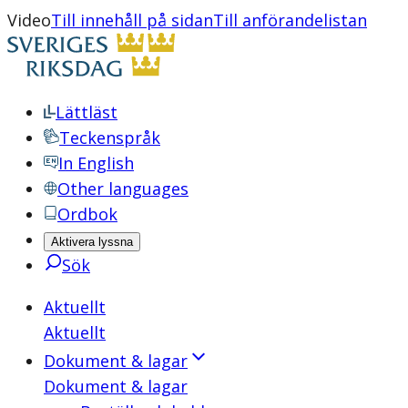
Video
Till innehåll på sidan
Till anförandelistan
Lättläst
Teckenspråk
In English
Other languages
Ordbok
Aktivera lyssna
Sök
Aktuellt
Aktuellt
Dokument & lagar
Dokument & lagar