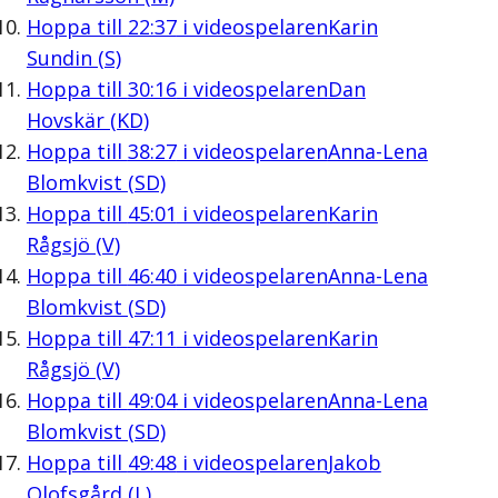
Hoppa till
22:37
i videospelaren
Karin
Sundin (S)
Hoppa till
30:16
i videospelaren
Dan
Hovskär (KD)
Hoppa till
38:27
i videospelaren
Anna-Lena
Blomkvist (SD)
Hoppa till
45:01
i videospelaren
Karin
Rågsjö (V)
Hoppa till
46:40
i videospelaren
Anna-Lena
Blomkvist (SD)
Hoppa till
47:11
i videospelaren
Karin
Rågsjö (V)
Hoppa till
49:04
i videospelaren
Anna-Lena
Blomkvist (SD)
Hoppa till
49:48
i videospelaren
Jakob
Olofsgård (L)