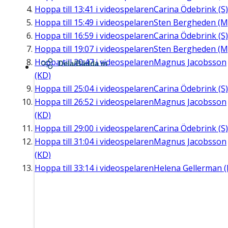
Hoppa till
13:41
i videospelaren
Carina Ödebrink (S)
Hoppa till
15:49
i videospelaren
Sten Bergheden (M
Hoppa till
16:59
i videospelaren
Carina Ödebrink (S)
Hoppa till
19:07
i videospelaren
Sten Bergheden (M
Hoppa till
20:47
i videospelaren
Magnus Jacobsson
Dela/Bädda in
(KD)
Hoppa till
25:04
i videospelaren
Carina Ödebrink (S)
Hoppa till
26:52
i videospelaren
Magnus Jacobsson
(KD)
Hoppa till
29:00
i videospelaren
Carina Ödebrink (S)
Hoppa till
31:04
i videospelaren
Magnus Jacobsson
(KD)
Hoppa till
33:14
i videospelaren
Helena Gellerman (