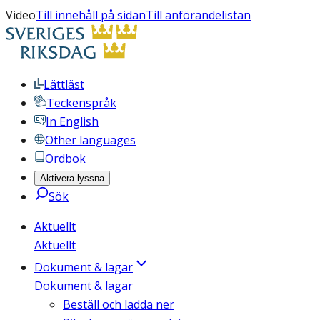
Video
Till innehåll på sidan
Till anförandelistan
Lättläst
Teckenspråk
In English
Other languages
Ordbok
Aktivera lyssna
Sök
Aktuellt
Aktuellt
Dokument & lagar
Dokument & lagar
Beställ och ladda ner