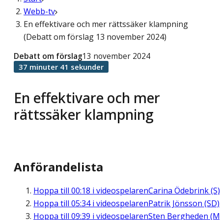
Webb-tv
En effektivare och mer rättssäker klampning
(Debatt om förslag 13 november 2024)
Debatt om förslag
13 november 2024
37 minuter 41 sekunder
En effektivare och mer
rättssäker klampning
Anförandelista
Hoppa till
00:18
i videospelaren
Carina Ödebrink (S)
Hoppa till
05:34
i videospelaren
Patrik Jönsson (SD)
Hoppa till
09:39
i videospelaren
Sten Bergheden (M