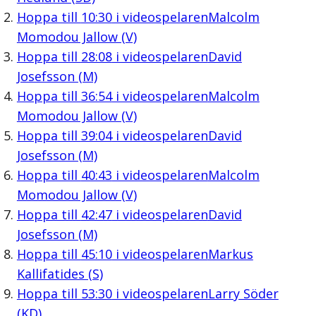
Hoppa till
10:30
i videospelaren
Malcolm
Momodou Jallow (V)
Hoppa till
28:08
i videospelaren
David
Josefsson (M)
Hoppa till
36:54
i videospelaren
Malcolm
Momodou Jallow (V)
Hoppa till
39:04
i videospelaren
David
Josefsson (M)
Hoppa till
40:43
i videospelaren
Malcolm
Momodou Jallow (V)
Hoppa till
42:47
i videospelaren
David
Josefsson (M)
Hoppa till
45:10
i videospelaren
Markus
Kallifatides (S)
Hoppa till
53:30
i videospelaren
Larry Söder
(KD)