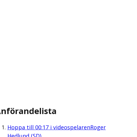
nförandelista
Hoppa till
00:17
i videospelaren
Roger
Hedlund (SD)