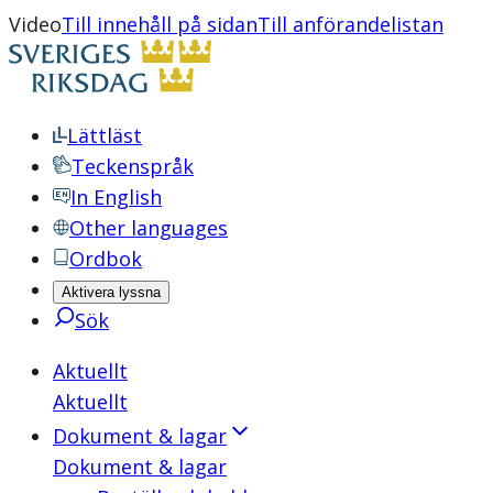
Video
Till innehåll på sidan
Till anförandelistan
Lättläst
Teckenspråk
In English
Other languages
Ordbok
Aktivera lyssna
Sök
Aktuellt
Aktuellt
Dokument & lagar
Dokument & lagar