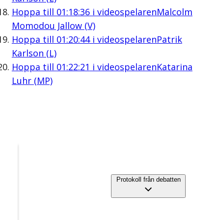
Hoppa till
01:18:36
i videospelaren
Malcolm
Momodou Jallow (V)
Hoppa till
01:20:44
i videospelaren
Patrik
Karlson (L)
Hoppa till
01:22:21
i videospelaren
Katarina
Luhr (MP)
Protokoll från debatten