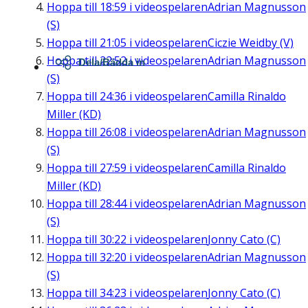
Hoppa till
18:59
i videospelaren
Adrian Magnusson
(S)
Hoppa till
21:05
i videospelaren
Ciczie Weidby (V)
Hoppa till
22:52
i videospelaren
Adrian Magnusson
Dela/Bädda in
(S)
Hoppa till
24:36
i videospelaren
Camilla Rinaldo
Miller (KD)
Hoppa till
26:08
i videospelaren
Adrian Magnusson
(S)
Hoppa till
27:59
i videospelaren
Camilla Rinaldo
Miller (KD)
Hoppa till
28:44
i videospelaren
Adrian Magnusson
(S)
Hoppa till
30:22
i videospelaren
Jonny Cato (C)
Hoppa till
32:20
i videospelaren
Adrian Magnusson
(S)
Hoppa till
34:23
i videospelaren
Jonny Cato (C)