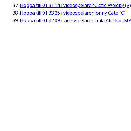
Hoppa till
01:31:14
i videospelaren
Ciczie Weidby (V)
Hoppa till
01:33:26
i videospelaren
Jonny Cato (C)
Hoppa till
01:42:09
i videospelaren
Leila Ali Elmi (MP