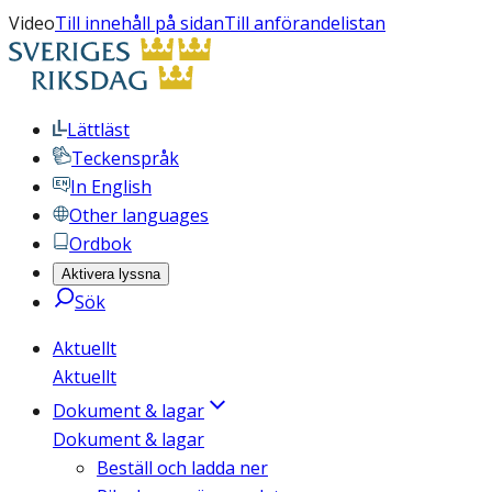
Video
Till innehåll på sidan
Till anförandelistan
Lättläst
Teckenspråk
In English
Other languages
Ordbok
Aktivera lyssna
Sök
Aktuellt
Aktuellt
Dokument & lagar
Dokument & lagar
Beställ och ladda ner