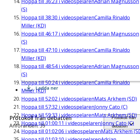
Hoppa till
36:23
i videospelaren
Adrian Magnusson
(S)
Hoppa till
38:30
i videospelaren
Camilla Rinaldo
Miller (KD)
Hoppa till
46:17
i videospelaren
Adrian Magnusson
(S)
Hoppa till
47:10
i videospelaren
Camilla Rinaldo
Miller (KD)
Hoppa till
48:54
i videospelaren
Adrian Magnusson
(S)
Hoppa till
50:24
i videospelaren
Camilla Rinaldo
Ladda ner
Miller (KD)
Hoppa till
52:02
i videospelaren
Mats Arkhem (SD)
Hoppa till
57:32
i videospelaren
Jonny Cato (C)
Hoppa till
59:33
i videospelaren
Mats Arkhem (SD)
Protokoll från debatten
Protokoll från
Hoppa till
01:00:11
i videospelaren
Jonny Cato (C)
Anföranden: 39
debatten
Hoppa till
01:02:06
i videospelaren
Mats Arkhem (S
Hoppa till
01:03:10
i videospelaren
Adrian